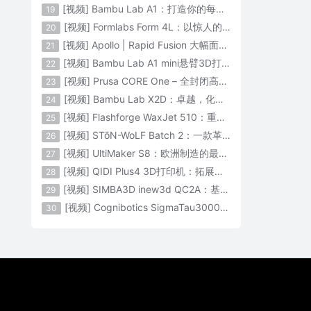
[视频] Bambu Lab A1：打造你的每一份热爱
19
[视频] Formlabs Form 4L：以惊人的速度获得工业级部件
20
[视频] Apollo | Rapid Fusion 大幅面颗粒3D打印系统
21
[视频] Bambu Lab A1 mini悬臂3D打印机：让多色打印成为标配
22
[视频] Prusa CORE One – 全封闭高速CoreXY 3D打印机配备主动腔体温度控制
23
[视频] Bambu Lab X2D：卓越，化繁为简！
24
[视频] Flashforge WaxJet 510：重新定义精度 专为K金珠宝铸造而生
25
[视频] STōN-WoLF Batch 2：一款革命性的“飞行龙门架”3D打印机
26
[视频] UltiMaker S8：欧洲制造的最快的桌面双材料专业3D打印机
27
[视频] QIDI Plus4 3D打印机：拓展您的想象力
28
[视频] SIMBA3D inew3d QC2A：基于AI建模的桌面全彩色3D打印机
29
[视频] Cognibotics SigmaTau3000 轻型机器人：智能制造的未来
30