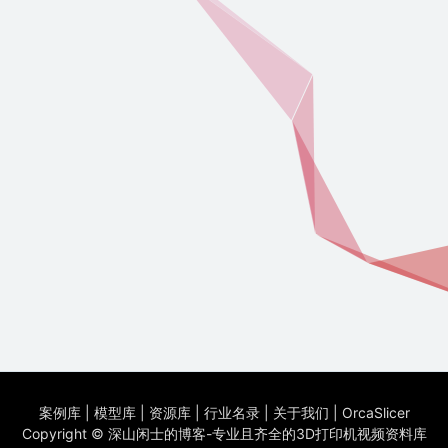
案例库
|
模型库
|
资源库
|
行业名录
|
关于我们
|
OrcaSlicer
Copyright ©
深山闲士的博客-专业且齐全的3D打印机视频资料库