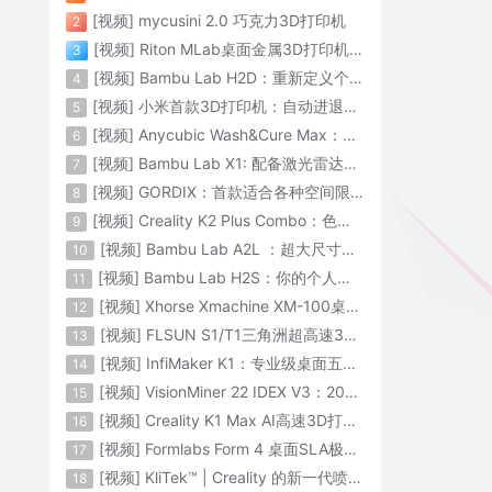
[视频] mycusini 2.0 巧克力3D打印机
2
[视频] Riton MLab桌面金属3D打印机：体积小性能强大
3
[视频] Bambu Lab H2D：重新定义个人智造
4
[视频] 小米首款3D打印机：自动进退料、AI云切片、人脸拍照建模 3D玩家兴趣首选
5
[视频] Anycubic Wash&Cure Max：清洗+后固化二合一设备
6
[视频] Bambu Lab X1: 配备激光雷达和人工智能的CoreXY彩色3D打印机
7
[视频] GORDIX：首款适合各种空间限制的3合1便携式数控机床
8
[视频] Creality K2 Plus Combo：色彩与尺寸的史诗级飞跃
9
[视频] Bambu Lab A2L ：超大尺寸家用打印机 告别拆件 轻松一体成型
10
[视频] Bambu Lab H2S：你的个人智造中心
11
[视频] Xhorse Xmachine XM-100桌面级五轴CNC机床：卓越的精度和效率
12
[视频] FLSUN S1/T1三角洲超高速3D打印机 打印速度1200mm/s
13
[视频] InfiMaker K1：专业级桌面五轴数控机床
14
[视频] VisionMiner 22 IDEX V3：2024年最佳工程材料3D打印机
15
[视频] Creality K1 Max AI高速3D打印机：600mm/s打印速度 史诗般的飞跃
16
[视频] Formlabs Form 4 桌面SLA极速3D打印机 工业级打印质量
17
[视频] KliTek™ | Creality 的新一代喷嘴更换系统
18