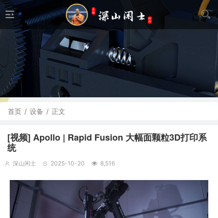
首页
/
设备
/
正文
[视频] Apollo | Rapid Fusion 大幅面颗粒3D打印系
统
深山闲士
2025-10-20
8,516