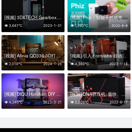
[视频] 3DXTECH Gearbox™ HT2 Ultra 聚合物3D打印机
[视频] Phiz：智能手机或笔记本电脑上经济实惠的 3D扫描仪
3,641℃
2023-1-31
1,393℃
2022-6-8
[视频] Afinia QD330 3D打印机：速度快、性能好、价格低廉
[视频] 引入 Formlabs 自动化生态系统：24*7 生产变得简单
2,014℃
2024-1-26
4,363℃
2023-1-14
[视频] BIQU Hurakan DIY 3D Printer 一款高性价比的3D打印机
[视频] DNA挤压机: 最快、最精确的家用细丝挤压机
4,245℃
2023-3-21
2,305℃
2022-6-17