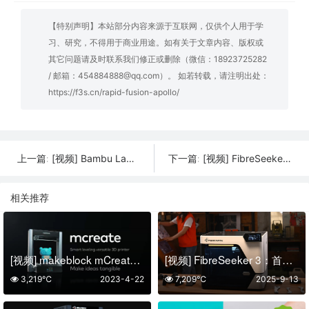
【特别声明】本站部分内容来源于互联网，仅供个人用于学
习、研究，不得用于商业用途。如有关于文章内容、版权或
其它问题请及时联系我们修正或删除（微信：18923725282
/ 邮箱：454884888@qq.com）。 如若转载，请注明出处：
https://f3s.cn/rapid-fusion-apollo/
[视频] Bambu Lab H2S：你的个人智造中心
[视频] FibreSeeker 3：首款消费级连续纤维3D打印机
上一篇:
下一篇:
相关推荐
[视频] makeblock mCreate – 智能教育3D打印机和激光雕刻机
[视频] FibreSeeker 3：首款消费级连续纤维3D打印机
3,219℃
2023-4-22
7,209℃
2025-9-13