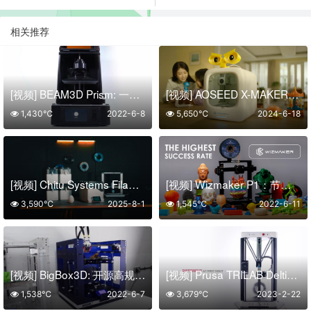
相关推荐
[视频] BEAM3D Prism: 一款功能丰富且易于使用的 UV 树脂 3D打印机
[视频] AOSEED X-MAKER JOY：一款为孩子创造无尽玩具的智能3D打印机
1,430℃
2022-6-8
5,650℃
2024-6-18
[视频] Chitu Systems FilaPartner E1线材干燥机：2个腔体4个线轴
[视频] Wizmaker P1：节能30%的用户友好型 3D打印机
3,590℃
2025-8-1
1,545℃
2022-6-11
[视频] BigBox3D: 开源高规格桌面3D打印机
[视频] Prusa TRILAB DeltiQ 2 一款可靠的三角洲3D打印机
1,538℃
2022-6-7
3,679℃
2023-2-22