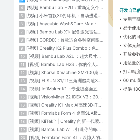
[视频] Bambu Lab H2D：重新定义个人智造
4
开发自己
[视频] 小米首款3D打印机：自动进退料、AI云切片、人脸拍照建模 3D玩家兴趣首选
5
• 专用于
[视频] Anycubic Wash&Cure Max：清洗+后固化二合一设备
6
• 易于使
[视频] Bambu Lab X1: 配备激光雷达和人工智能的CoreXY彩色3D打印机
7
• 优化的
[视频] GORDIX：首款适合各种空间限制的3合1便携式数控机床
8
• 立体光
[视频] Creality K2 Plus Combo：色彩与尺寸的史诗级飞跃
9
• 开放参
[视频] Bambu Lab A2L ：超大尺寸家用打印机 告别拆件 轻松一体成型
10
• 用适量
[视频] Bambu Lab H2S：你的个人智造中心
11
• 打印精
[视频] Xhorse Xmachine XM-100桌面级五轴CNC机床：卓越的精度和效率
12
• 60 
[视频] FLSUN S1/T1三角洲超高速3D打印机 打印速度1200mm/s
13
[视频] InfiMaker K1：专业级桌面五轴数控机床
• 提供 18
14
[视频] VisionMiner 22 IDEX V3：2024年最佳工程材料3D打印机
15
[视频] Creality K1 Max AI高速3D打印机：600mm/s打印速度 史诗般的飞跃
16
[视频] Formlabs Form 4 桌面SLA极速3D打印机 工业级打印质量
17
[视频] KliTek™ | Creality 的新一代喷嘴更换系统
18
[视频] Bambu Lab A1：打造你的每一份热爱
19
[视频] Formlabs Form 4L：以惊人的速度获得工业级部件
20