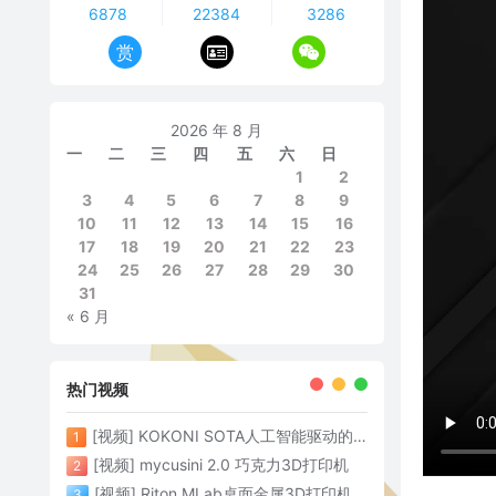
6878
22384
3286
赏
2026 年 8 月
一
二
三
四
五
六
日
1
2
3
4
5
6
7
8
9
10
11
12
13
14
15
16
17
18
19
20
21
22
23
24
25
26
27
28
29
30
31
« 6 月
热门视频
[视频] KOKONI SOTA人工智能驱动的3D打印革命 倒立打印600mm/s
1
[视频] mycusini 2.0 巧克力3D打印机
2
[视频] Riton MLab桌面金属3D打印机：体积小性能强大
3