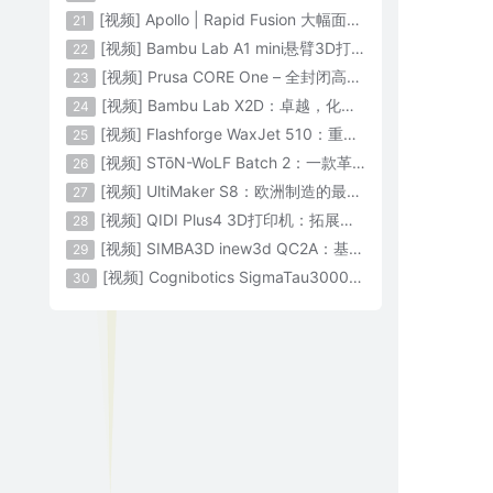
[视频] Apollo | Rapid Fusion 大幅面颗粒3D打印系统
21
[视频] Bambu Lab A1 mini悬臂3D打印机：让多色打印成为标配
22
[视频] Prusa CORE One – 全封闭高速CoreXY 3D打印机配备主动腔体温度控制
23
[视频] Bambu Lab X2D：卓越，化繁为简！
24
[视频] Flashforge WaxJet 510：重新定义精度 专为K金珠宝铸造而生
25
[视频] STōN-WoLF Batch 2：一款革命性的“飞行龙门架”3D打印机
26
[视频] UltiMaker S8：欧洲制造的最快的桌面双材料专业3D打印机
27
[视频] QIDI Plus4 3D打印机：拓展您的想象力
28
[视频] SIMBA3D inew3d QC2A：基于AI建模的桌面全彩色3D打印机
29
[视频] Cognibotics SigmaTau3000 轻型机器人：智能制造的未来
30