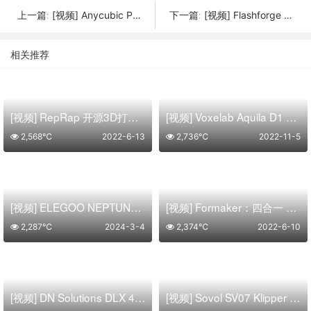
[视频] Anycubic Photon Mono X2 9.1寸高清大屏 创新光源技术 快速更稳定
[视频] Flashforge Adventurer 4 无限创造 “印”有尽有
上一篇:
下一篇:
相关推荐
[视频] RepRap 开源3D打印机
[视频] Voxelab Aquila D1 FDM 3D 打印机
2,568℃
2022-6-13
2,736℃
2022-11-5
[视频] ELEGOO NEPTUNE 4 PRO : 高速打印、Klipper高速静音主板 FDM 3D打印机
[视频] Formaker：四合一 3D打印机
2,287℃
2024-3-4
2,374℃
2022-6-10
[视频] DN Solutions DLX 450D：更快、更智能、效率更高的创新增材制造系统
[视频] Sovol SV07 Klipper 直驱FDM 3D打印机 打印速度 250mm/s