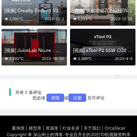
[视频] Creality Ender-3 V3 SE FDM 3D打印机：越简单越好用
[视频] 纵横增材ZONGHENG 3D向世界介绍一款下沉式DLP 3D打印机DM200
2,590℃
2023-10-2
2,233℃
2023-12-20
[视频] JuiceLab Ncure：用于大型3D打印的大容量后固化机器（套件）
[视频] xTool P2 55W CO2 智能桌面激光雕刻切割机
2,383℃
2023-10-30
3,589℃
2023-4-6
共有
0
条评论
您必须
登陆
或
注册
后可评论
案例库
|
模型库
|
资源库
|
行业名录
|
关于我们
|
OrcaSlicer
Copyright ©
深山闲士的博客-专业且齐全的3D打印机视频资料库