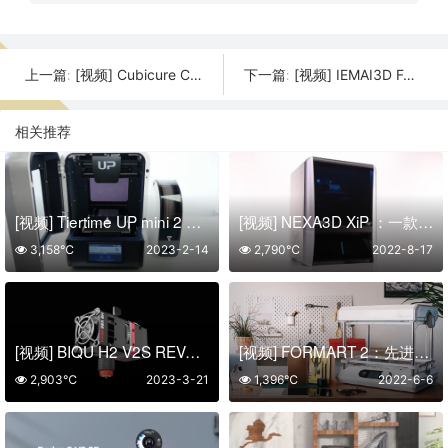
[视频] Cubicure Caligma®适用于原型和小批量生产的3D打印系统
[视频] IEMAI3D FAST-JET-780大尺寸颗粒3D打印机 打印温度高达300℃
上一篇:
下一篇:
相关推荐
[视频] Tiertime UP mini 2 ES 重新定义3D打印机的辅助功能
[视频] NEXA3D XiP ：一款超快的桌面树脂 3D打印机
3,158℃
2023-2-14
2,790℃
2022-8-17
[视频] BIQU H2 V2S REVO 适用于3D打印机的直驱/近程挤出机
[视频] FORMART 2：先进的现代台式真空成型机
2,903℃
2023-3-21
1,396℃
2022-6-6