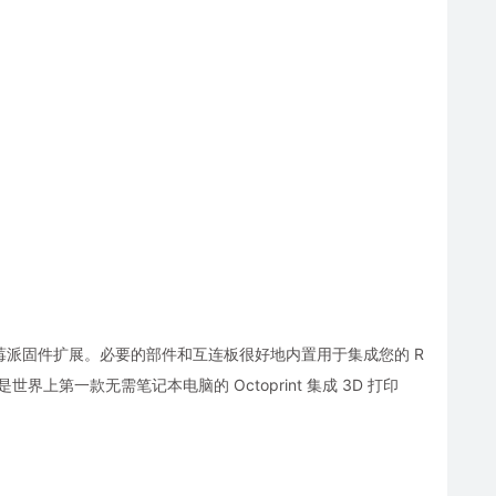
持插拔式树莓派固件扩展。必要的部件和互连板很好地内置用于集成您的 R
。BX 是世界上第一款无需笔记本电脑的 Octoprint 集成 3D 打印