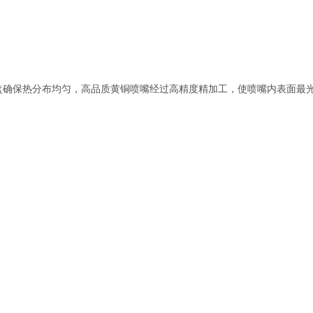
盘确保热分布均匀，高品质黄铜喷嘴经过高精度精加工，使喷嘴内表面最光滑
。