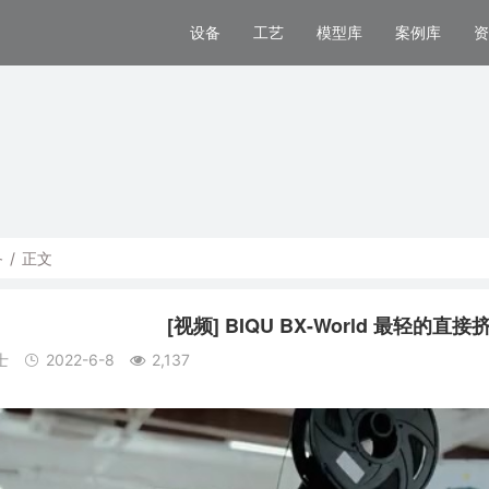
设备
工艺
模型库
案例库
资
备
/
正文
[视频] BIQU BX-World 最轻的直
士
2022-6-8
2,137