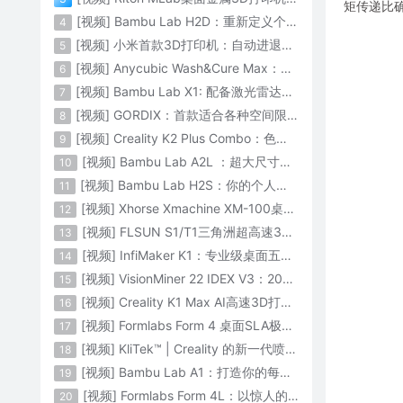
矩传递比确保
[视频] Bambu Lab H2D：重新定义个人智造
4
[视频] 小米首款3D打印机：自动进退料、AI云切片、人脸拍照建模 3D玩家兴趣首选
5
[视频] Anycubic Wash&Cure Max：清洗+后固化二合一设备
6
[视频] Bambu Lab X1: 配备激光雷达和人工智能的CoreXY彩色3D打印机
7
[视频] GORDIX：首款适合各种空间限制的3合1便携式数控机床
8
[视频] Creality K2 Plus Combo：色彩与尺寸的史诗级飞跃
9
[视频] Bambu Lab A2L ：超大尺寸家用打印机 告别拆件 轻松一体成型
10
[视频] Bambu Lab H2S：你的个人智造中心
11
[视频] Xhorse Xmachine XM-100桌面级五轴CNC机床：卓越的精度和效率
12
[视频] FLSUN S1/T1三角洲超高速3D打印机 打印速度1200mm/s
13
[视频] InfiMaker K1：专业级桌面五轴数控机床
14
[视频] VisionMiner 22 IDEX V3：2024年最佳工程材料3D打印机
15
[视频] Creality K1 Max AI高速3D打印机：600mm/s打印速度 史诗般的飞跃
16
[视频] Formlabs Form 4 桌面SLA极速3D打印机 工业级打印质量
17
[视频] KliTek™ | Creality 的新一代喷嘴更换系统
18
[视频] Bambu Lab A1：打造你的每一份热爱
19
[视频] Formlabs Form 4L：以惊人的速度获得工业级部件
20