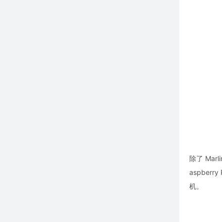
除了 Ma
aspber
机。