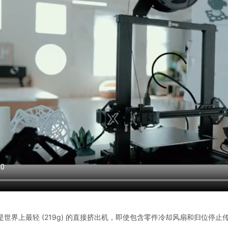
BX 是世界上最轻 (219g) 的直接挤出机，即使包含零件冷却风扇和归位停