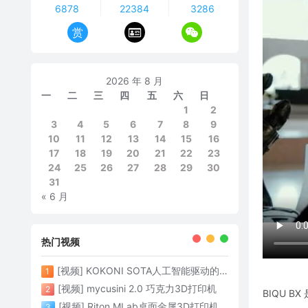
6878
22384
3286
赏
2026 年 8 月
一
二
三
四
五
六
日
1
2
3
4
5
6
7
8
9
10
11
12
13
14
15
16
17
18
19
20
21
22
23
24
25
26
27
28
29
30
31
« 6 月
热门视频
[视频] KOKONI SOTA人工智能驱动的3D打印革命 倒立打印600mm/s
1
[视频] mycusini 2.0 巧克力3D打印机
2
BIQU 
[视频] Riton MLab桌面金属3D打印机：体积小性能强大
3