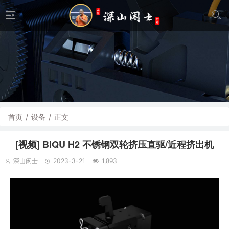
首页
/
设备
/
正文
[视频] BIQU H2 不锈钢双轮挤压直驱/近程挤出机
深山闲士
2023-3-21
1,893