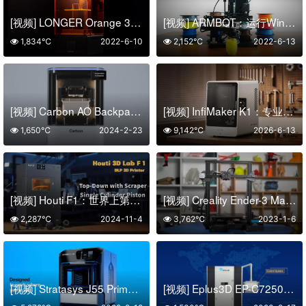
[视频] LONGER Orange 30：可靠且最实惠的桌面 光固化3D打印机
[视频] ARMBOT：运行Windows的经济实惠的机械臂 3D打印机
1,834℃
2022-6-10
2,152℃
2022-6-13
[视频] Carbon AO Backpack：适用于M3的全天候生产系统
[视频] InfiMaker K1：专业级桌面五轴数控机床
1,650℃
2024-2-23
9,142℃
2026-6-13
[视频] Houti F1：世界上第一台单缸下沉式DLP 3D打印机 (Kickstarter 众筹)
[视频] Creality Ender-3 Max 3D打印机 超值之选 大有不同
2,287℃
2024-11-4
3,762℃
2023-1-6
[视频] Stratasys J55 Prime 全彩3D打印机：每一个转折点都有可能
[视频] Eplus3D EP-C7250砂蜡型3D打印机