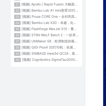
[视频] Apollo | Rapid Fusion 大幅面颗粒3D打印系统
21
[视频] Bambu Lab A1 mini悬臂3D打印机：让多色打印成为标配
22
[视频] Prusa CORE One – 全封闭高速CoreXY 3D打印机配备主动腔体温度控制
23
[视频] Bambu Lab X2D：卓越，化繁为简！
24
[视频] Flashforge WaxJet 510：重新定义精度 专为K金珠宝铸造而生
25
[视频] STōN-WoLF Batch 2：一款革命性的“飞行龙门架”3D打印机
26
[视频] UltiMaker S8：欧洲制造的最快的桌面双材料专业3D打印机
27
[视频] QIDI Plus4 3D打印机：拓展您的想象力
28
[视频] SIMBA3D inew3d QC2A：基于AI建模的桌面全彩色3D打印机
29
[视频] Cognibotics SigmaTau3000 轻型机器人：智能制造的未来
30