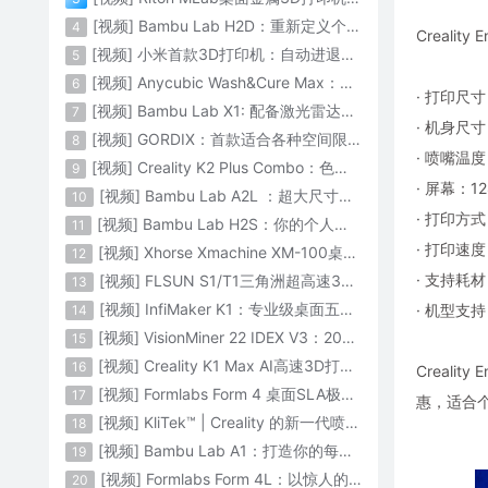
[视频] Bambu Lab H2D：重新定义个人智造
4
Creal
[视频] 小米首款3D打印机：自动进退料、AI云切片、人脸拍照建模 3D玩家兴趣首选
5
[视频] Anycubic Wash&Cure Max：清洗+后固化二合一设备
6
· 打印尺寸
[视频] Bambu Lab X1: 配备激光雷达和人工智能的CoreXY彩色3D打印机
7
· 机身尺寸
[视频] GORDIX：首款适合各种空间限制的3合1便携式数控机床
8
· 喷嘴温度
[视频] Creality K2 Plus Combo：色彩与尺寸的史诗级飞跃
9
· 屏幕：1
[视频] Bambu Lab A2L ：超大尺寸家用打印机 告别拆件 轻松一体成型
10
· 打印方式：
[视频] Bambu Lab H2S：你的个人智造中心
11
· 打印速度
[视频] Xhorse Xmachine XM-100桌面级五轴CNC机床：卓越的精度和效率
12
· 支持耗材：
[视频] FLSUN S1/T1三角洲超高速3D打印机 打印速度1200mm/s
13
[视频] InfiMaker K1：专业级桌面五轴数控机床
· 机型支
14
[视频] VisionMiner 22 IDEX V3：2024年最佳工程材料3D打印机
15
[视频] Creality K1 Max AI高速3D打印机：600mm/s打印速度 史诗般的飞跃
16
Creal
[视频] Formlabs Form 4 桌面SLA极速3D打印机 工业级打印质量
17
惠，适合
[视频] KliTek™ | Creality 的新一代喷嘴更换系统
18
[视频] Bambu Lab A1：打造你的每一份热爱
19
[视频] Formlabs Form 4L：以惊人的速度获得工业级部件
20