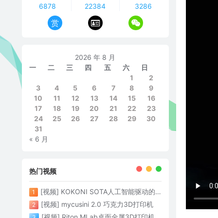
6878
22384
3286
赏
2026 年 8 月
一
二
三
四
五
六
日
1
2
3
4
5
6
7
8
9
10
11
12
13
14
15
16
17
18
19
20
21
22
23
24
25
26
27
28
29
30
31
« 6 月
热门视频
[视频] KOKONI SOTA人工智能驱动的3D打印革命 倒立打印600mm/s
1
[视频] mycusini 2.0 巧克力3D打印机
2
[视频] Riton MLab桌面金属3D打印机：体积小性能强大
3