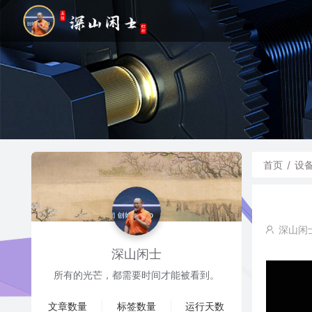
首页
/
设
深山闲
深山闲士
所有的光芒，都需要时间才能被看到。
文章数量
标签数量
运行天数