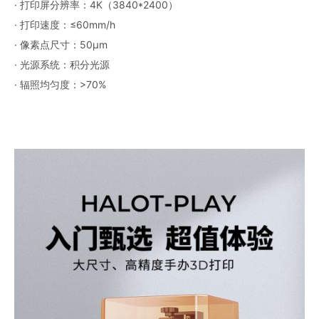
· 打印屏分辨率：4K（3840*2400）
· 打印速度：≤60mm/h
· 像素点尺寸：50μm
· 光源系统：积分光源
· 辐照均匀度：>70%