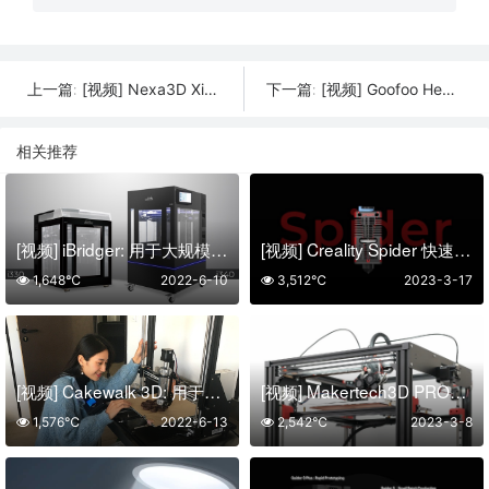
[视频] Nexa3D XiP Nova 简介：人工智能驱动的桌面3D打印机
[视频] Goofoo Heated Resin Mixer HM01：打印前树脂摇匀加热机
上一篇:
下一篇:
相关推荐
[视频] iBridger: 用于大规模打印的工业 FDM 3D打印机
[视频] Creality Spider 快速陶瓷热端 高达300°C 支持400mm/s高速打印
1,648℃
2022-6-10
3,512℃
2023-3-17
[视频] Cakewalk 3D: 用于您自己的 3D打印机的方便食品挤压机
[视频] Makertech3D PROFORGE 3.5 CORE-XY 双挤出3D打印机（升级版）
1,576℃
2022-6-13
2,542℃
2023-3-8