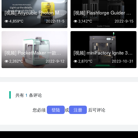
[视频] Anycubic Photon M3 Premium 点亮细节 突破极限
[视频] Flashforge Guider 3 Plus：开启专业应用的高速时代
4,859℃
2022-11-5
3,142℃
2022-9-15
[视频] PocketMaker 一款用零花钱都买得起的口袋3D打印机
[视频] miniFactory Ignite 3D打印机：提升您的生产规模的新燃点
2,262℃
2022-9-12
2,870℃
2023-10-31
共有
1
条评论
您必须
登陆
或
注册
后可评论