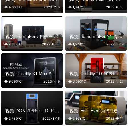
4,669℃
2023-2-6
1,647℃
2022-6-13
[视频] Formaker：四合一 3D打印机
[视频] nemo maker N1-专业桌面3D打印机
2,377℃
2022-6-10
1,524℃
2022-6-18
[视频] Creality K1 Max AI高速3D打印机：600mm/s打印速度 史诗般的飞跃
[视频] Creality LD-002H 单色LCD光固化3D打印机
9,096℃
2023-4-9
3,593℃
2023-1-27
[视频] AON ZIPRO ：DLP 3D打印陶瓷产品的完美解决方案
[视频] Felfil Evo: 为您打造的用于 3D打印机的长丝挤出机
2,739℃
2022-8-16
2,868℃
2022-6-14