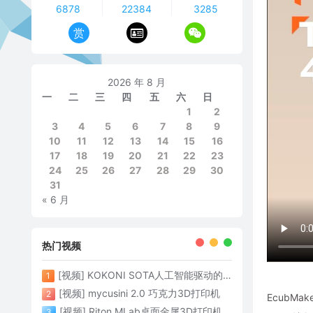
6878
22384
3285
赏
2026 年 8 月
一
二
三
四
五
六
日
1
2
3
4
5
6
7
8
9
10
11
12
13
14
15
16
17
18
19
20
21
22
23
24
25
26
27
28
29
30
31
« 6 月
热门视频
[视频] KOKONI SOTA人工智能驱动的3D打印革命 倒立打印600mm/s
1
[视频] mycusini 2.0 巧克力3D打印机
2
EcubMa
[视频] Riton MLab桌面金属3D打印机：体积小性能强大
3