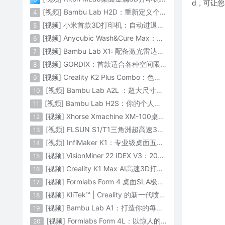
d，可让
[视频] Bambu Lab H2D：重新定义个人智造
4
[视频] 小米首款3D打印机：自动进退料、AI云切片、人脸拍照建模 3D玩家兴趣首选
5
[视频] Anycubic Wash&Cure Max：清洗+后固化二合一设备
6
[视频] Bambu Lab X1: 配备激光雷达和人工智能的CoreXY彩色3D打印机
7
[视频] GORDIX：首款适合各种空间限制的3合1便携式数控机床
8
[视频] Creality K2 Plus Combo：色彩与尺寸的史诗级飞跃
9
[视频] Bambu Lab A2L ：超大尺寸家用打印机 告别拆件 轻松一体成型
10
[视频] Bambu Lab H2S：你的个人智造中心
11
[视频] Xhorse Xmachine XM-100桌面级五轴CNC机床：卓越的精度和效率
12
[视频] FLSUN S1/T1三角洲超高速3D打印机 打印速度1200mm/s
13
[视频] InfiMaker K1：专业级桌面五轴数控机床
14
[视频] VisionMiner 22 IDEX V3：2024年最佳工程材料3D打印机
15
[视频] Creality K1 Max AI高速3D打印机：600mm/s打印速度 史诗般的飞跃
16
[视频] Formlabs Form 4 桌面SLA极速3D打印机 工业级打印质量
17
[视频] KliTek™ | Creality 的新一代喷嘴更换系统
18
[视频] Bambu Lab A1：打造你的每一份热爱
19
[视频] Formlabs Form 4L：以惊人的速度获得工业级部件
20