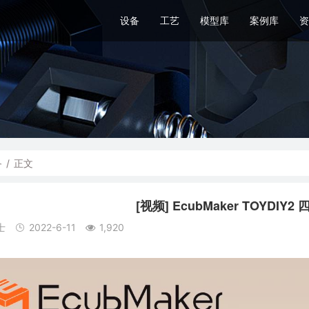
设备
工艺
模型库
案例库
资
备
/
正文
[视频] EcubMaker TOYDIY
士
2022-6-11
1,920