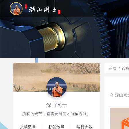
首页
/
设
深山闲
深山闲士
所有的光芒，都需要时间才能被看到。
文章数量
标签数量
运行天数