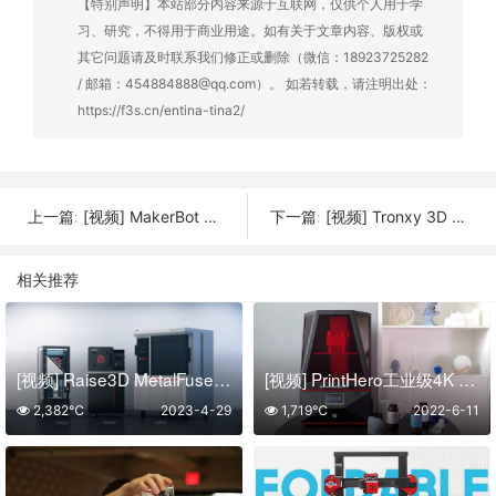
【特别声明】本站部分内容来源于互联网，仅供个人用于学
习、研究，不得用于商业用途。如有关于文章内容、版权或
其它问题请及时联系我们修正或删除（微信：18923725282
/ 邮箱：454884888@qq.com）。 如若转载，请注明出处：
https://f3s.cn/entina-tina2/
[视频] MakerBot SKETCH Large – 更大更大胆
[视频] Tronxy 3D VEHO-600-2E 二进一出双挤出机大尺寸直驱3D打印机
上一篇:
下一篇:
相关推荐
[视频] Raise3D MetalFuse：Forge1、D200-E和S200-C 第二代桌面金属3D打印解决方案
[视频] PrintHero工业级4K 大型光固化3D打印机
2,382℃
2023-4-29
1,719℃
2022-6-11