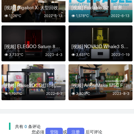
[视频] Gigabot X: 大型回收塑料颗粒3D打印机
[视频] Foldable S2：世界上第一台可折叠3D打印机
1,126℃
2022-6-13
1,578℃
2022-6-13
[视频] ELEGOO Saturn 8K 10英寸单色LCD 光固化3D打印机
[视频] NOVA3D Whale3 SE 10.3 英寸 8K 光固化3D打印机
3,733℃
2023-4-3
3,631℃
2023-1-19
[视频] Raise3D 3D打印机 – 提高 3D 打印的标准
[视频] AnkerMake M5C FDM 3D打印机：一键打印让乐趣变得真实
1,707℃
2022-6-7
3,809℃
2023-8-3
共有
0
条评论
您必须
登陆
或
注册
后可评论