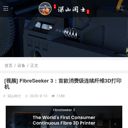
首页
/
设备
/
正文
[视频] FibreSeeker 3：首款消费级连续纤维3D打印
机
深山闲士
2025-9-13
7,189