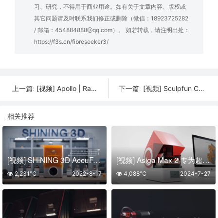
习、研究，不得用于商业用途。如有关于文章内容、版权或
其它问题请及时联系我们修正或删除（微信：18923725282
/ 邮箱：454884888@qq.com）。 如若转载，请注明出处：
https://f3s.cn/fibreseeker3/
[视频] Apollo | Rapid Fusion 大幅面颗粒3D打印系统
[视频] Sculpfun C1：最小巧的迷你激光雕刻机 150x130mm 精准雕刻
上一篇:
下一篇:
相关推荐
[视频] SHINING 3D AccuFab-L 4K高精度光固化3D打印机
[视频] Asiga Max 2 专为超越而打造
2,231℃
2022-8-17
4,088℃
2024-7-27