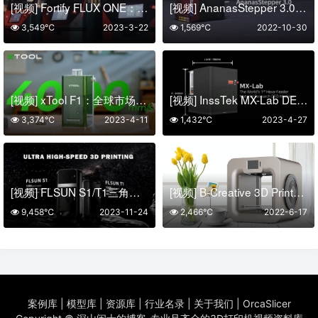
[视频] Fortify FLUX ONE：CKM碳纤维增强聚合物复合材料DLP树脂3D打印机
[视频] AnanasStepper 3.0：用于多轴控制的伺服步进电机
3,549℃
2023-3-22
1,569℃
2022-10-30
[视频] xTool F1：全球市场上最快的便携式红外和二极管双激光雕刻机 4000mm/s
[视频] InssTek MX-Lab DED材料研究机 – 新合金增材制造系统
3,374℃
2023-4-11
1,432℃
2023-4-27
[视频] FLSUN S1/T1三角洲超高速3D打印机 打印速度1200mm/s
[视频] B-Creative 3D Printer: 创造奇迹的新方式
9,458℃
2023-11-24
2,466℃
2022-6-17
案例库
|
模型库
|
资源库
|
行业名录
|
关于我们
|
OrcaSlicer