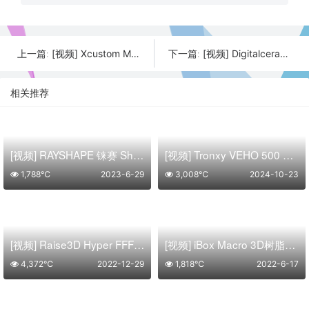
[视频] Xcustom Maker3: 台式 CNC 和双挤出机3D打印机
[视频] Digitalceram：您的桌面陶瓷 3D 打印机
上一篇:
下一篇:
相关推荐
[视频] RAYSHAPE 铼赛 Shape 4K 工业级高精度大尺寸 DLP 3D打印机
[视频] Tronxy VEHO 500 PRO：大尺寸快速高温FDM 3D打印机
1,788℃
2023-6-29
3,008℃
2024-10-23
[视频] Raise3D Hyper FFF™ | 附加生产力 改变游戏规则的技术
[视频] iBox Macro 3D树脂打印机: 打印碳纤维
4,372℃
2022-12-29
1,818℃
2022-6-17