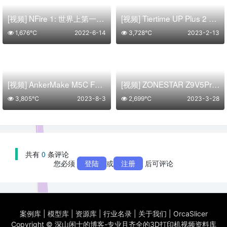
[视频] NFire 1: 世界上第一台真正模块化的 3D打印机
[视频] Tiertime UP Plus 2 3D打印机 经典好评 永恒的可靠性
1,676℃
2022-6-14
3,728℃
2023-2-13
[视频] AnkerMake M5C FDM 3D打印机：一键打印让乐趣变得真实
[视频] ZONESTAR Z9V5Pro-MK4 CoreXY 4挤出机多色静音 FDM 3D打印机
3,805℃
2023-8-3
2,699℃
2023-3-28
共有
0
条评论
您必须
登陆
或
注册
后可评论
案例库
|
模型库
|
资源库
|
行业名录
|
关于我们
|
OrcaSlicer
Copyright ©
深山闲士的博客-专业且齐全的3D打印机视频资料库