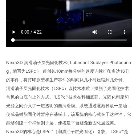
Nexa3D 润滑油子层光固化技术( Lubricant Sublayer Photocurin
g , 缩写为LSPc )，能够以10mm每分钟的速度连续打印多达16升
的零件，将打印原型和生产零件的时间从几小时压缩到几分钟。
润滑油子层光固化技术（LSPc）该技术本质上摆脱了光固化技术
常见的自底向上的方式。“LSPc™技术在料桶底部、光固化树脂和
光源之间介入了一层透明的自润滑膜。系统通过逐渐释放一层油，
使成品树脂固化时暂停在基板上，该系统的核心就在于这种油，它
能够创建一个抑制剂子层，使搭建平台避免新固化层脱离。
Nexa3D的核心是LSPc™（润滑油子层光固化）引擎。 LSPc™是