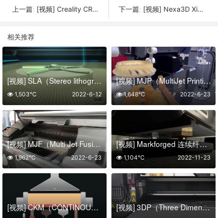
[视频] Creality CR-200B 全封闭式3D打印机
[视频] Nexa3D XiP 基于LSPc技术快速LCD光固化3D打印机 速度高达180mm/h
上一篇:
下一篇:
相关推荐
[视频] SLA（Stereo lithography Apparatus）光固化成型技术及工艺详细介绍
[视频] MJP（MultiJet Printing）多喷嘴喷墨成型技术详细介绍
1,503℃
2022-6-12
1,648℃
2022-6-23
[视频] MJF（Multi Jet Fusion）多射流熔融成型技术详细介绍
[视频] Markforged 连续纤维增强材料的工作原理 | 过程说明
1,962℃
2022-6-23
1,104℃
2022-11-23
[视频] CKM（CONTINOUS KINETIC MIXING）连续动力混合3D打印工艺
[视频] 3DP（Three Dimensional Printing and Gluing）三维粉末粘接成型技术详细介绍