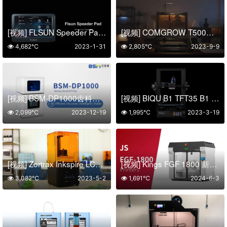
[视频] FLSUN Speeder Pad 一拖三 惊人的打印速度
[视频] COMGROW T500：大尺寸Klipper直驱FDM 3D打印机
4,682℃
2023-1-31
2,805℃
2023-9-9
[视频] BSM-DP1000齿科专用3D打印机：精度与效率兼而易得
[视频] BIQU B1 TFT35 B1 V3.0 32位双操作系统 FDM 3D打印机
2,099℃
2023-12-19
1,995℃
2023-3-19
[视频] Zortrax Inkspire LCD光固化3D打印机 为速度和打印精度而生
[视频] Kings FGF 1800 新一代工业级高性能颗粒3D打印机
3,082℃
2023-5-2
1,691℃
2024-6-3