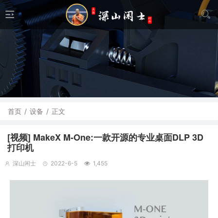
首页
/
设备
/
正文
[视频] MakeX M-One:一款开源的专业桌面DLP 3D
打印机
深山闲士
2022-6-5
1,455