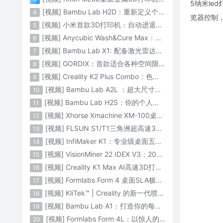
5纳米le
[视频] Bambu Lab H2D：重新定义个人智造
4
览器控制
[视频] 小米首款3D打印机：自动进退料、AI云切片、人脸拍照建模 3D玩家兴趣首选
5
[视频] Anycubic Wash&Cure Max：清洗+后固化二合一设备
6
[视频] Bambu Lab X1: 配备激光雷达和人工智能的CoreXY彩色3D打印机
7
[视频] GORDIX：首款适合各种空间限制的3合1便携式数控机床
8
[视频] Creality K2 Plus Combo：色彩与尺寸的史诗级飞跃
9
[视频] Bambu Lab A2L ：超大尺寸家用打印机 告别拆件 轻松一体成型
10
[视频] Bambu Lab H2S：你的个人智造中心
11
[视频] Xhorse Xmachine XM-100桌面级五轴CNC机床：卓越的精度和效率
12
[视频] FLSUN S1/T1三角洲超高速3D打印机 打印速度1200mm/s
13
[视频] InfiMaker K1：专业级桌面五轴数控机床
14
[视频] VisionMiner 22 IDEX V3：2024年最佳工程材料3D打印机
15
[视频] Creality K1 Max AI高速3D打印机：600mm/s打印速度 史诗般的飞跃
16
[视频] Formlabs Form 4 桌面SLA极速3D打印机 工业级打印质量
17
[视频] KliTek™ | Creality 的新一代喷嘴更换系统
18
[视频] Bambu Lab A1：打造你的每一份热爱
19
[视频] Formlabs Form 4L：以惊人的速度获得工业级部件
20