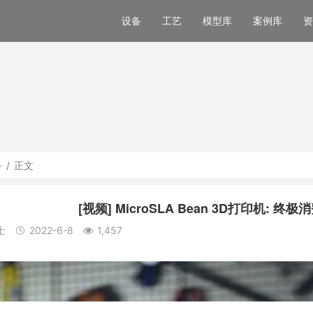
设备
工艺
模型库
案例库
资
备
/
正文
[视频] MicroSLA Bean 3D打印机: 
士
2022-6-8
1,457