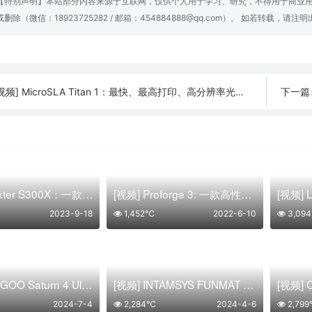
【特别声明】本站部分内容来源于互联网，仅供个人用于学习、研究，不得用于商业
或删除（微信：18923725282 / 邮箱：454884888@qq.com）。 如若转载，请注
视频] MicroSLA Titan 1：最快、最高打印、高分辨率光固化3D打印机
下一篇
[视频] Lynxter S300X：一款独立双挤压工业级柔性材料3D打印机
[视频] Proforge 3: 一款高性能、开源的CORE-XY双挤出桌面3D打印机
2023-9-18
1,452℃
2022-6-10
3,09
[视频] ELEGOO Saturn 4 Ultra 光固化3D打印机开箱和设置入门指南
[视频] INTAMSYS FUNMAT PRO 310：工业性能 触手可及
2024-7-4
2,284℃
2024-4-6
2,79