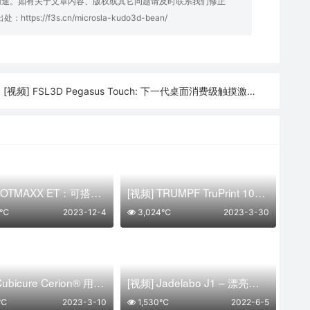
用途。如有关于文章内容、版权或其它问题请及时联系我们修正
明出处：
https://f3s.cn/microsla-kudo3d-bean/
[视频] FSL3D Pegasus Touch: 下一代桌面消费级触摸激光SLA 3D打印机
:
[视频] LOTMAXX ET：可搭载20W激光雕刻切割机的二合一高速3D打印机
[视频] TRUMPF TruPrint 1000 升级版 优质3D打印 高效且紧凑
4℃
2023-12-4
3,024℃
2023-3-30
[视频] Cubicure Cerion® 用于工业系列生产的3D打印系统
[视频] Jadelabo J1 – 漂亮、强大、智能的IDEX 3D打印机
9℃
2023-3-10
1,530℃
2022-6-5