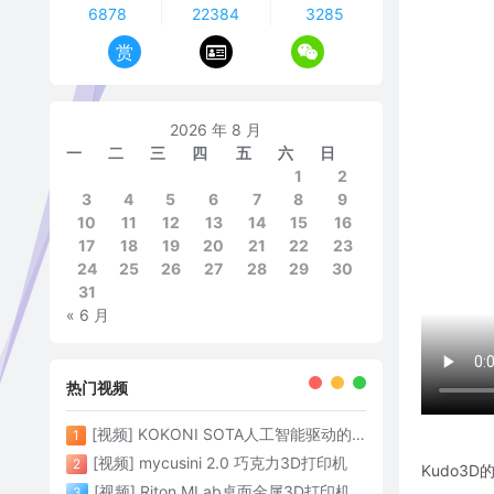
6878
22384
3285
赏
2026 年 8 月
一
二
三
四
五
六
日
1
2
3
4
5
6
7
8
9
10
11
12
13
14
15
16
17
18
19
20
21
22
23
24
25
26
27
28
29
30
31
« 6 月
热门视频
[视频] KOKONI SOTA人工智能驱动的3D打印革命 倒立打印600mm/s
1
[视频] mycusini 2.0 巧克力3D打印机
2
Kudo3
[视频] Riton MLab桌面金属3D打印机：体积小性能强大
3