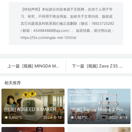
【特别声明】本站部分内容来源于互联网，仅供个人用于学
习、研究，不得用于商业用途。如有关于文章内容、版权或
其它问题请及时联系我们修正或删除（微信：18923725282
/ 邮箱：454884888@qq.com）。 如若转载，请注明出处：
https://f3s.cn/mingda-md-1000d/
[视频] MINGDA MD-600D独立双挤出大尺寸FDM 3D打印机 打印更大更快
[视频] Zaxe Z3S FDM 3D打印机：智能、流畅、快速 重新定义3D打印的未来
上一篇:
下一篇:
相关推荐
[视频] AOSEED X-MAKER JOY：一款为孩子创造无尽玩具的智能3D打印机
[视频] Tronxy Moore 2 Pro 陶瓷和粘土3D打印机
5,650℃
2024-6-18
1,857℃
2022-8-14