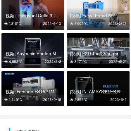
[视频] Thingybot Delta 3D 打印机
[视频] EasyThreed K9：一款专为儿童和初学者打造的模块化3D打印机
1,818℃
2022-6-13
2,907℃
2023-2-27
[视频] Anycubic Photon Mono M7 Pro：10.1寸14K自动进退料 LCD快速光固化3D打印机
[视频] E3D ToolChanger 和 Motion System 套装
4,553℃
2024-5-8
3,171℃
2022-6-21
[视频] Farsoon FS1521M：16激光超大尺寸精密零件金属增材制造系统
[视频] INTAMSYS FLEX 510 生产级别高速柔性材料3D打印设备
1,449℃
2023-9-15
2,852℃
2023-6-7