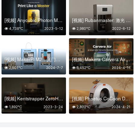
[视频] Anycubic Photon Mono M5s 10.1寸12K LCD光固化3D打印机 | 免调平 | 快3倍
[视频] Rubanmaster: 激光 SLA 3D打印机、激光雕刻机和切割机
4,738℃
2023-5-12
2,980℃
2022-6-12
[视频] MakerPi M2：入门级3D打印机和激光雕刻机 早鸟价69美元
[视频] Makera Carvera Air：一台桌面级智能且多功能的台式数控机床
2,501℃
2024-7-7
5,452℃
2024-4-11
[视频] Kentstrapper ZeroHS 专业快速的FDM 3D打印机
[视频] Phaetus CoCoon Dry Box FDM耗材干燥箱拆箱安装视频
1,892℃
2023-3-24
2,802℃
2024-4-21