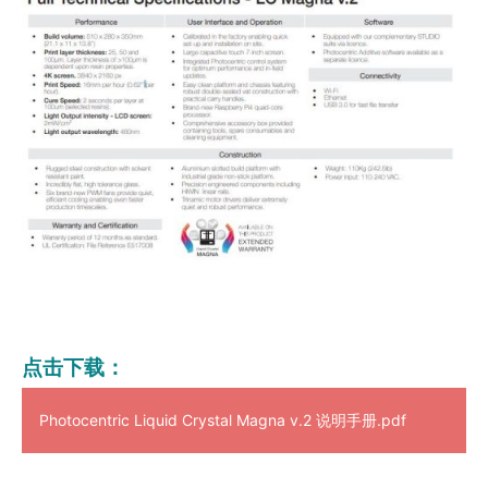
点击下载：
Photocentric Liquid Crystal Magna v.2 说明手册.pdf