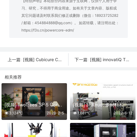
【特别声明】本站部分内容来源于互联网，仅供个人用于学
习、研究，不得用于商业用途。如有关于文章内容、版权或
其它问题请及时联系我们修正或删除（微信：18923725282
/ 邮箱：454884888@qq.com）。 如若转载，请注明出处：
https://f3s.cn/powercore-edm/
[视频] Cubicure Cerion® 用于工业系列生产的3D打印系统
[视频] innovatiQ TiQ 5 用于高性能热塑性塑料的大型工业级3D打印机
上一篇:
下一篇:
相关推荐
[视频] TwoTrees SP-5 CoreXY 3D打印机
[视频] 3FXtrud: 多材料和高分辨率 3D打印机
3,124℃
2023-2-5
1,681℃
2022-6-12