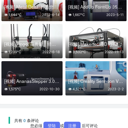
[视频] Metal Delta: 打造您自己的 金属三角洲3D打印机！
[视频] AddUp FormUp 350 Evolution 大型 L-PBF 金属3D打印机
1,644℃
2022-6-14
1,667℃
2023-5-11
[视频] Pingo: 高质量、经济实惠的3D打印机
[视频] Makertech3D PROFORGE 3.5 3D打印机套件
1,239℃
2022-6-18
3,532℃
2022-11-13
[视频] AnanasStepper 3.0：用于多轴控制的伺服步进电机
[视频] Creality Sermoon V1&V1 Pro FDM 3D打印机 开箱即打
1,575℃
2022-10-30
4,521℃
2023-2-2
共有
0
条评论
您必须
登陆
或
注册
后可评论