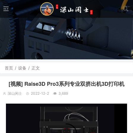
首页
/
设备
/
正文
[视频] Raise3D Pro3系列专业双挤出机3D打印机
深山闲士
2022-12-2
3,689