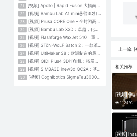
[视频] Apollo | Rapid Fusion 大幅面颗粒3D打印系统
21
[视频] Bambu Lab A1 mini悬臂3D打印机：让多色打印成为标配
22
[视频] Prusa CORE One – 全封闭高速CoreXY 3D打印机配备主动腔体温度控制
23
[视频] Bambu Lab X2D：卓越，化繁为简！
24
[视频] Flashforge WaxJet 510：重新定义精度 专为K金珠宝铸造而生
25
[视频] STōN-WoLF Batch 2：一款革命性的“飞行龙门架”3D打印机
26
[
上一篇:
[视频] UltiMaker S8：欧洲制造的最快的桌面双材料专业3D打印机
27
[视频] QIDI Plus4 3D打印机：拓展您的想象力
28
相关推荐
[视频] SIMBA3D inew3d QC2A：基于AI建模的桌面全彩色3D打印机
29
[视频] Cognibotics SigmaTau3000 轻型机器人：智能制造的未来
30
1,124℃