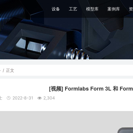
设备
工艺
模型库
案例库
资
备
/
正文
[视频] Formlabs Form 3L 和 F
士
2022-8-31
2,304