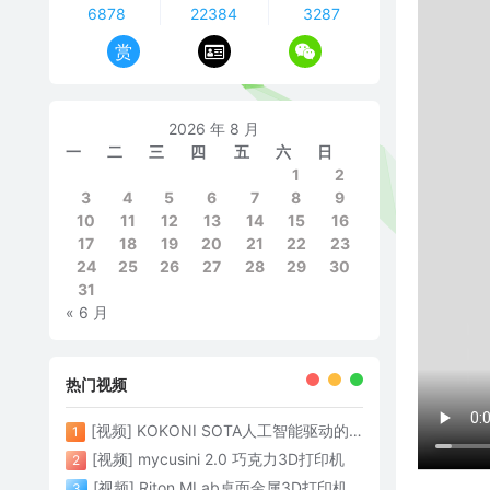
6878
22384
3287
赏
2026 年 8 月
一
二
三
四
五
六
日
1
2
3
4
5
6
7
8
9
10
11
12
13
14
15
16
17
18
19
20
21
22
23
24
25
26
27
28
29
30
31
« 6 月
热门视频
[视频] KOKONI SOTA人工智能驱动的3D打印革命 倒立打印600mm/s
1
[视频] mycusini 2.0 巧克力3D打印机
2
[视频] Riton MLab桌面金属3D打印机：体积小性能强大
3