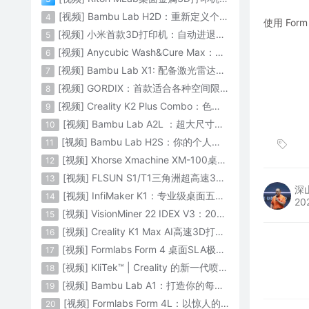
[视频] Bambu Lab H2D：重新定义个人智造
4
使用 Fo
[视频] 小米首款3D打印机：自动进退料、AI云切片、人脸拍照建模 3D玩家兴趣首选
5
[视频] Anycubic Wash&Cure Max：清洗+后固化二合一设备
6
[视频] Bambu Lab X1: 配备激光雷达和人工智能的CoreXY彩色3D打印机
7
[视频] GORDIX：首款适合各种空间限制的3合1便携式数控机床
8
[视频] Creality K2 Plus Combo：色彩与尺寸的史诗级飞跃
9
[视频] Bambu Lab A2L ：超大尺寸家用打印机 告别拆件 轻松一体成型
10
[视频] Bambu Lab H2S：你的个人智造中心
11
[视频] Xhorse Xmachine XM-100桌面级五轴CNC机床：卓越的精度和效率
12
[视频] FLSUN S1/T1三角洲超高速3D打印机 打印速度1200mm/s
13
深
[视频] InfiMaker K1：专业级桌面五轴数控机床
14
20
[视频] VisionMiner 22 IDEX V3：2024年最佳工程材料3D打印机
15
[视频] Creality K1 Max AI高速3D打印机：600mm/s打印速度 史诗般的飞跃
16
[视频] Formlabs Form 4 桌面SLA极速3D打印机 工业级打印质量
17
[视频] KliTek™ | Creality 的新一代喷嘴更换系统
18
[视频] Bambu Lab A1：打造你的每一份热爱
19
[视频] Formlabs Form 4L：以惊人的速度获得工业级部件
20