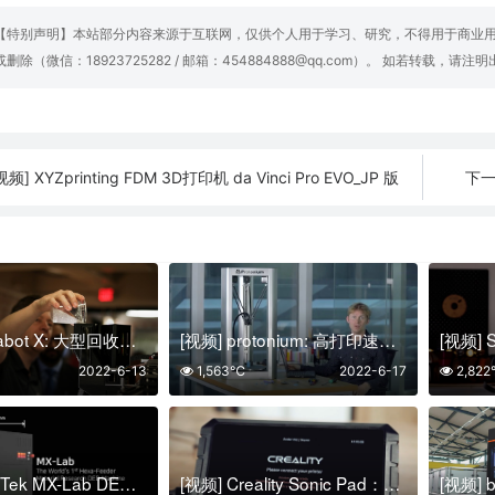
【特别声明】本站部分内容来源于互联网，仅供个人用于学习、研究，不得用于商业
或删除（微信：18923725282 / 邮箱：454884888@qq.com）。 如若转载，请注
视频] XYZprinting FDM 3D打印机 da Vinci Pro EVO_JP 版
下一
[视频] Gigabot X: 大型回收塑料颗粒3D打印机
[视频] protonium: 高打印速度和强度的专业3D打印机
2022-6-13
1,563℃
2022-6-17
2,82
[视频] InssTek MX-Lab DED材料研究机 – 新合金增材制造系统
[视频] Creality Sonic Pad：基于Klipper固件的高度集成触摸屏平板