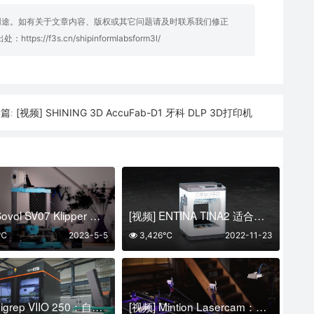
用途。如有关于文章内容、版权或其它问题请及时联系我们修正
明出处：
https://f3s.cn/shipinformlabsform3l/
[视频] SHINING 3D AccuFab-D1 牙科 DLP 3D打印机
篇:
[视频] Sovol SV07 Klipper 直驱FDM 3D打印机 打印速度 250mm/s
[视频] ENTINA TINA2 适合儿童和初学者的入门级 3D 打印机
2℃
2023-5-5
3,426℃
2022-11-23
[视频] bigrep VIIO 250：自动化生产的下一个阶段
[视频] Mintion Lasercam：适用于激光雕刻切割机的远程监控、定位、火灾探测器