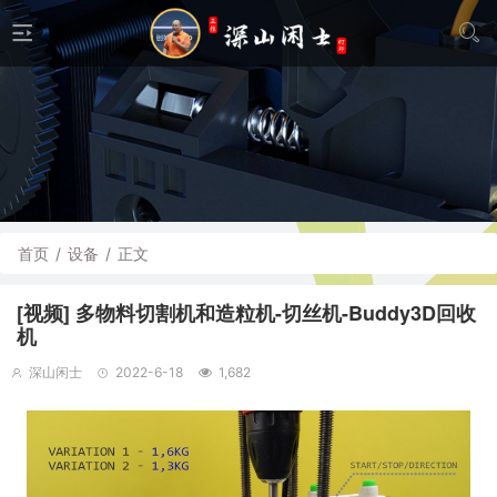
首页
/
设备
/
正文
[视频] 多物料切割机和造粒机-切丝机-Buddy3D回收
机
深山闲士
2022-6-18
1,682