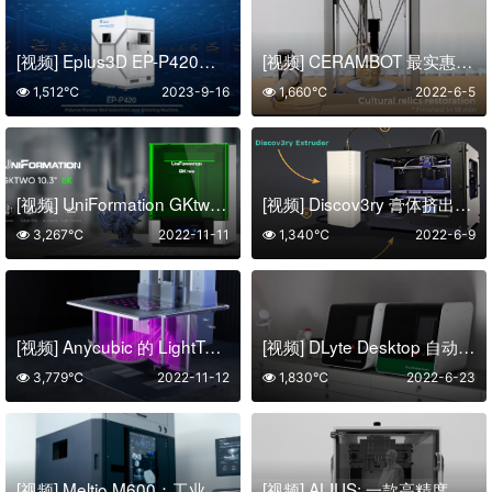
[视频] Eplus3D EP-P420尼龙3D打印机
[视频] CERAMBOT 最实惠的陶瓷3D打印机
1,512℃
2023-9-16
1,660℃
2022-6-5
[视频] UniFormation GKtwo 8K 10.3英寸LCD光固化3D打印机
[视频] Discov3ry 膏体挤出机：经济实惠的 3D 打印机插件
3,267℃
2022-11-11
1,340℃
2022-6-9
[视频] Anycubic 的 LightTurbo 2.0 光源方案
[视频] DLyte Desktop 自动抛光机
3,779℃
2022-11-12
1,830℃
2022-6-23
[视频] Meltio M600：工业级DED线材激光金属沉积3D打印机
[视频] ALIUS: 一款高精度、可靠的3轴立式铣床