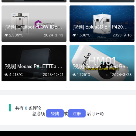
[视频] Craftbot FLOW IDEX XL：大幅面双挤出FDM 3D打印机 支持可溶性材料
[视频] Eplus3D EP-P420尼龙3D打印机
2,339℃
2024-3-13
1,508℃
2023-9-16
[视频] Mosaic PALETTE3 Pro：帮助你简单实现多色多材料3D打印
[视频] Goofoo Heated Resin Mixer HM01：打印前树脂摇匀加热机
4,218℃
2023-12-21
1,725℃
2024-3-28
共有
0
条评论
您必须
登陆
或
注册
后可评论