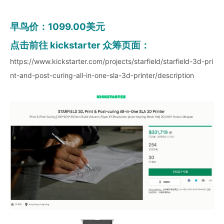
早鸟价：1099.00美元
点击前往 kickstarter 众筹页面：
https://www.kickstarter.com/projects/starfield/starfield-3d-pri
nt-and-post-curing-all-in-one-sla-3d-printer/description