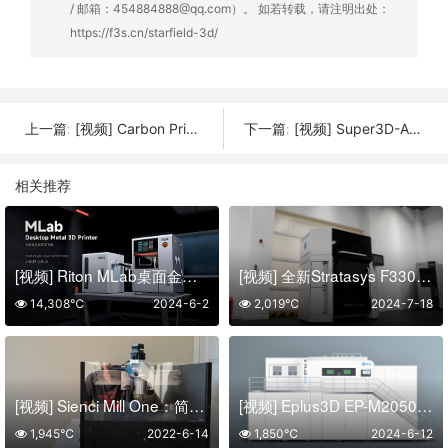
/ 邮箱：454884888@qq.com）。 如若转载，请注明出处：
https://f3s.cn/starfield-3d/
[视频] Carbon Print OS v1.40永远不会过时的打印机操作系统软件
[视频] Super3D-A3 3D打印机：让您的打印变得非常简单
上一篇:
下一篇:
相关推荐
[视频] Riton MLab桌面金属3D打印机：体积小性能强大
[视频] 全新Stratasys F3300 3D打印机拆箱
14,308℃
2024-6-2
2,019℃
2024-7-18
[视频] Sienci Mill One：简单实惠的台式数控铣削
[视频] Eplus3D EP-M2050：36激光大尺寸金属增材制造系统
1,945℃
2022-6-14
1,850℃
2024-6-12