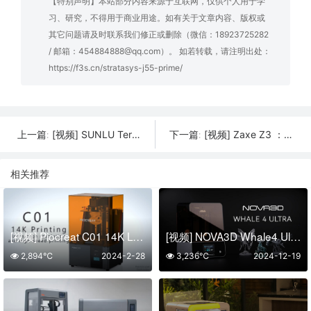
【特别声明】本站部分内容来源于互联网，仅供个人用于学
习、研究，不得用于商业用途。如有关于文章内容、版权或
其它问题请及时联系我们修正或删除（微信：18923725282
/ 邮箱：454884888@qq.com）。 如若转载，请注明出处：
https://f3s.cn/stratasys-j55-prime/
[视频] SUNLU Terminator 3 快速FDM 3D打印机 高达 250mm/s
[视频] Zaxe Z3 ：一款革命性的3D打印机
上一篇:
下一篇:
相关推荐
[视频] Piocreat C01 14K LCD 光固化3D打印机：体验超清打印细节
[视频] NOVA3D Whale4 Ultra：10英寸16K 最精致的细节栩栩如生
2,894℃
2024-2-28
3,236℃
2024-12-19