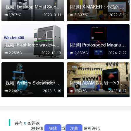
[视频] Desktop Metal Studio System™：简单安全经济高效的金属3D打印系统
[视频] X-MAKER：小孩的大玩具 大人的小工具
1,797℃
2023-9-11
3,337℃
2022-8-11
[视频] Flashforge waxjet400 大尺寸多喷嘴喷蜡3D打印机
[视频] Protospeed Magnus：经济实惠的高速DLP珠宝3D打印机
2,259℃
2022-12-13
2,380℃
2024-7-27
[视频] Artillery Sidewinder X2 含自主研发ABL自动调平的FDM 3D打印机
[视频] ADAM多功能一体3D打印机: 打印、扫描、激光、研磨
2,249℃
2023-5-19
1,974℃
2022-6-17
共有
0
条评论
您必须
登陆
或
注册
后可评论