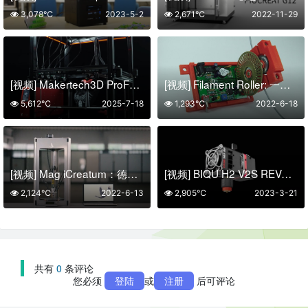
3,078℃
2023-5-2
2,671℃
2022-11-29
[视频] Makertech3D ProForge 5：五独立挤出头高速3D打印机
[视频] Filament Roller: 一体化红外传感器和报警器
5,612℃
2025-7-18
1,293℃
2022-6-18
[视频] Mag iCreatum：德国制造的多合一 3D打印机
[视频] BIQU H2 V2S REVO 适用于3D打印机的直驱/近程挤出机
2,124℃
2022-6-13
2,905℃
2023-3-21
共有
0
条评论
您必须
登陆
或
注册
后可评论