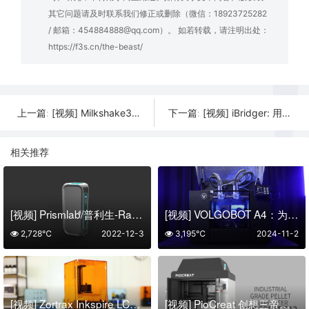
其它问题请及时联系我们修正或删除（微信：18923725282
/ 邮箱：454884888@qq.com）。 如若转载，请注明出处：
https://f3s.cn/the-beast/
[视频] Milkshake3D: 艺术家的 DLP 3D打印机 – 最大288毫米
[视频] iBridger: 用于大规模打印的工业 FDM 3D打印机
上一篇:
下一篇:
相关推荐
[视频] Prismlab/普利生-Rapid-400 系列 3D 打印机
[视频] VOLGOBOT A4：为车间和设计办公室设计的高性能专业级3D打印机
2,728℃
2022-12-3
3,195℃
2024-11-2
[视频] Zortrax Inkspire LCD光固化3D打印机 为速度和打印精度而生
[视频] PioCreat 创想三帝工业级颗粒3D打印机G12