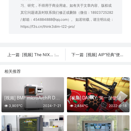
习、研究，不得用于商业用途。如有关于文章内容、版权或
其它问题请及时联系我们修正或删除（微信：18923725282
/ 邮箱：454884888@qq.com）。 如若转载，请注明出处：
https://f3s.cn/think3dim-t22-pro/
[视频] The NIX… : 高分辨率全彩 3D打印机
[视频] AIP“经典”便携式 3D 打印机
上一篇:
下一篇:
相关推荐
[视频] BMF microArchR D1025：微纳级超高精度与工业智能化全新力作
[视频] DARKY: 第一台使用PolyShaper技术的3D打印机
3,905℃
2024-7-21
2,484℃
2022-6-18