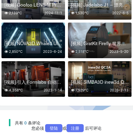
[视频] Goofoo LENS-M Pro光固化3D打印机开箱及调平视频
[视频] Jadelabo J1 – 漂亮、强大、智能的IDEX 3D打印机
2,139℃
2024-11-1
1,530℃
2022-6-5
[视频] NOVA3D Whale3 Ultra 8K LCD光固化3D打印机 – 带自动恒温系统
[视频] GratKit Firefly 世界上第一台APP控制的3D打印长丝干燥机
2,850℃
2023-6-24
2,518℃
2023-5-20
[视频] 引入 Formlabs 自动化生态系统：24*7 生产变得简单
[视频] SIMBA3D inew3d QC2A：基于AI建模的桌面全彩色3D打印机
4,358℃
2023-1-14
7,929℃
2026-3-13
共有
0
条评论
您必须
登陆
或
注册
后可评论