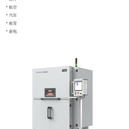
* 航空
* 汽车
* 教育
* 家电