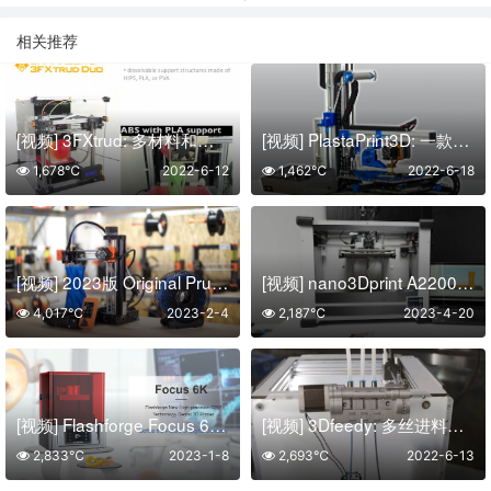
相关推荐
[视频] 3FXtrud: 多材料和高分辨率 3D打印机
[视频] PlastaPrint3D: 一款专业、精确、强大且易于使用的3D打印机
1,678℃
2022-6-12
1,462℃
2022-6-18
[视频] 2023版 Original Prusa MINI+ 智能紧凑的半组装3D打印机
[视频] nano3Dprint A2200 唯一 一款直接面向消费者的多材料电子产品3D打印机
4,017℃
2023-2-4
2,187℃
2023-4-20
[视频] Flashforge Focus 6k：新型高精度 CPIP 技术牙科3D打印机
[视频] 3Dfeedy: 多丝进料器 – 3D打印机插件
2,833℃
2023-1-8
2,693℃
2022-6-13