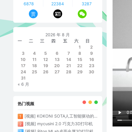
6878
22384
3287
赏
2026 年 8 月
一
二
三
四
五
六
日
1
2
3
4
5
6
7
8
9
10
11
12
13
14
15
16
17
18
19
20
21
22
23
24
25
26
27
28
29
30
31
« 6 月
热门视频
[视频] KOKONI SOTA人工智能驱动的3D打印革命 倒立打印600mm/s
1
[视频] mycusini 2.0 巧克力3D打印机
2
[视频] Riton MLab桌面金属3D打印机：体积小性能强大
3