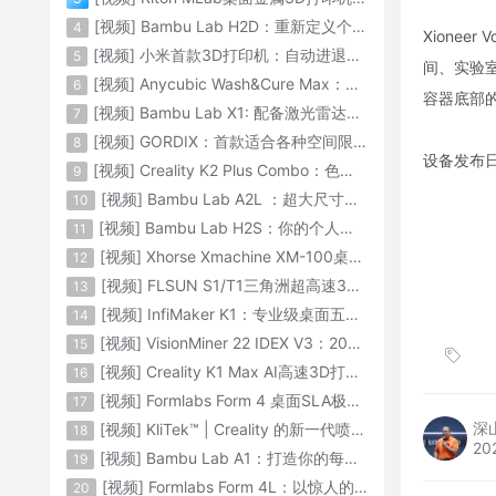
[视频] Bambu Lab H2D：重新定义个人智造
4
Xionee
[视频] 小米首款3D打印机：自动进退料、AI云切片、人脸拍照建模 3D玩家兴趣首选
5
间、实验室
[视频] Anycubic Wash&Cure Max：清洗+后固化二合一设备
6
容器底部的
[视频] Bambu Lab X1: 配备激光雷达和人工智能的CoreXY彩色3D打印机
7
[视频] GORDIX：首款适合各种空间限制的3合1便携式数控机床
8
设备发布日
[视频] Creality K2 Plus Combo：色彩与尺寸的史诗级飞跃
9
[视频] Bambu Lab A2L ：超大尺寸家用打印机 告别拆件 轻松一体成型
10
[视频] Bambu Lab H2S：你的个人智造中心
11
[视频] Xhorse Xmachine XM-100桌面级五轴CNC机床：卓越的精度和效率
12
[视频] FLSUN S1/T1三角洲超高速3D打印机 打印速度1200mm/s
13
[视频] InfiMaker K1：专业级桌面五轴数控机床
14
[视频] VisionMiner 22 IDEX V3：2024年最佳工程材料3D打印机
15
[视频] Creality K1 Max AI高速3D打印机：600mm/s打印速度 史诗般的飞跃
16
[视频] Formlabs Form 4 桌面SLA极速3D打印机 工业级打印质量
17
深
[视频] KliTek™ | Creality 的新一代喷嘴更换系统
18
20
[视频] Bambu Lab A1：打造你的每一份热爱
19
[视频] Formlabs Form 4L：以惊人的速度获得工业级部件
20