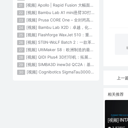
[视频] Apollo | Rapid Fusion 大幅面颗粒3D打印系统
21
[视频] Bambu Lab A1 mini悬臂3D打印机：让多色打印成为标配
22
[视频] Prusa CORE One – 全封闭高速CoreXY 3D打印机配备主动腔体温度控制
23
[视频] Bambu Lab X2D：卓越，化繁为简！
24
[视频] Flashforge WaxJet 510：重新定义精度 专为K金珠宝铸造而生
25
[视频] STōN-WoLF Batch 2：一款革命性的“飞行龙门架”3D打印机
26
[视频] UltiMaker S8：欧洲制造的最快的桌面双材料专业3D打印机
27
[视频] QIDI Plus4 3D打印机：拓展您的想象力
28
[视频] SIMBA3D inew3d QC2A：基于AI建模的桌面全彩色3D打印机
29
[视频] Cognibotics SigmaTau3000 轻型机器人：智能制造的未来
30
上一篇
相关推荐
3,828℃