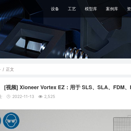
设备
工艺
模型库
案例库
资
备
/
正文
[视频] Xioneer Vortex EZ：用于 SLS、SLA、F
士
2022-11-13
2,525