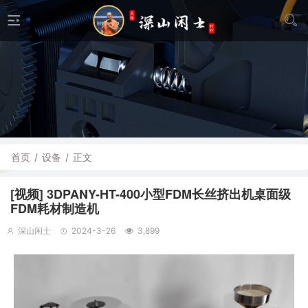
首页
/
设备
/
正文
[视频] 3DPANY-HT-400小型FDM长丝挤出机桌面级
FDM耗材制造机
深山闲士
2024-3-26
3,899