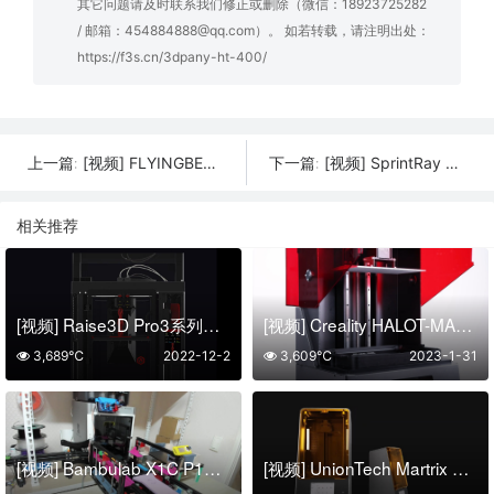
其它问题请及时联系我们修正或删除（微信：18923725282
/ 邮箱：454884888@qq.com）。 如若转载，请注明出处：
https://f3s.cn/3dpany-ht-400/
[视频] FLYINGBEAR S1 3D打印机拆箱和组装
[视频] SprintRay Pro S齿科3D打印机：每个细节都专为牙科定制
上一篇:
下一篇:
相关推荐
[视频] Raise3D Pro3系列专业双挤出机3D打印机
[视频] Creality HALOT-MAX 专业级大尺寸LCD光固化3D打印机
3,689℃
2022-12-2
3,609℃
2023-1-31
[视频] Bambulab X1C P1S P1P自动化转载、换版装置v2.0 (Klipper)
[视频] UnionTech Martrix 520 高精度 AHEC 面曝光技术光固化3D打印机