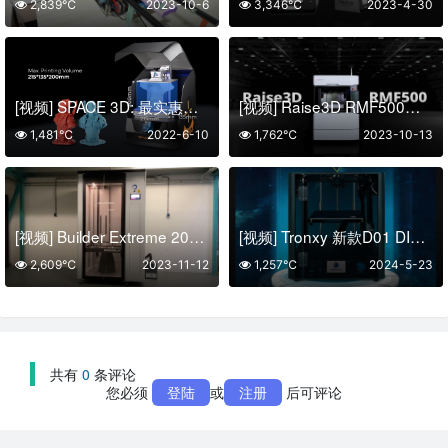
2,839℃
2023-10-6
3,346℃
2023-4-30
[视频] SPACE 3D: 最实惠的 10.1″ LCD光固化 3D打印机
[视频] Raise3D RMF500：具有高速高精度和高生产率的工业FFF3D打印机
1,481℃
2022-6-10
1,762℃
2023-10-13
[视频] Builder Extreme 2000 PRO工业级大幅面FDM 3D打印机
[视频] Tronxy 新款D01 DIY 3D打印机开箱组装调试
2,609℃
2023-11-12
1,257℃
2024-5-23
共有
0
条评论
您必须
登陆
或
注册
后可评论