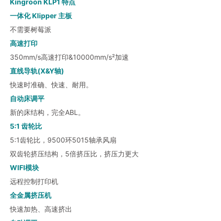
Kingroon KLP1 特点
一体化 Klipper 主板
不需要树莓派
高速打印
350mm/s高速打印&10000mm/s²加速
直线导轨(X&Y轴)
快速时准确、快速、耐用。
自动床调平
新的床结构，完全ABL。
5:1 齿轮比
5:1齿轮比，9500环5015轴承风扇
双齿轮挤压结构，5倍挤压比，挤压力更大
WIFI模块
远程控制打印机
全金属挤压机
快速加热、高速挤出