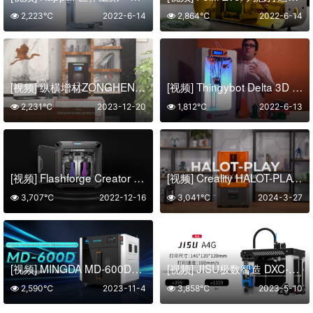
2,223℃
2022-6-14
2,864℃
2022-6-14
[视频] 纵横增材ZONGHENG 3D向世界介绍一款下沉式DLP 3D打印机DM200
[视频] Thingybot Delta 3D 打印机
2,231℃
2023-12-20
1,812℃
2022-6-13
[视频] Flashforge Creator 3 高效专业的3D打印应用工具
[视频] Creality HALOT-PLAY 光固化3D打印机拆箱及首次打印流程
3,707℃
2022-12-16
3,041℃
2024-3-27
[视频] MINGDA MD-600D独立双挤出大尺寸FDM 3D打印机 打印更大更快
[视频] JISU极数智造 DXC-A4G 具有开源功能的CoreXY迷你FDM 3D打印机 （DIY套件）
2,590℃
2023-11-4
3,858℃
2023-5-10