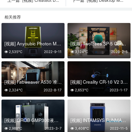
[视频] CreatBot D600 Pro2：全新一代全球爆款企业级大尺寸FDM 3D打印机
[视频] Desktop Metal Studio System™：简单安全经济高效的金属3D打印系统
上一篇:
下一篇:
相关推荐
[视频] Anycubic Photon Mono 光固化3D打印机
[视频] TwoTrees SP-5 CoreXY 3D打印机
2,535℃
2022-9-11
3,124℃
2023-2-5
[视频] Fabweaver A530 准工业3D打印机
[视频] Creality CR-10 V2 3D打印机 更稳更精准
2,324℃
2022-8-17
2,653℃
2023-1-17
[视频] GROB GMP300液态金属3D打印机 无粉制造工艺
[视频] INTAMSYS FUNMAT PRO 410 工业级3D打印机
2,988℃
2023-3-7
3,408℃
2022-11-5