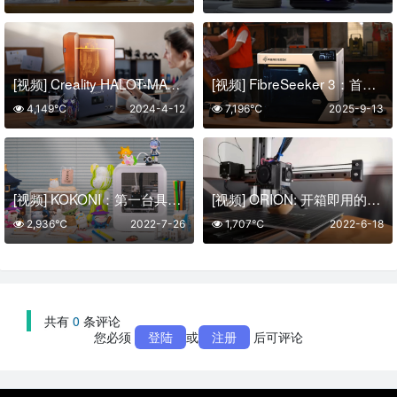
[视频] Creality HALOT-MAGE S 10.1寸14K 快速LCD光固化3D打印机
[视频] FibreSeeker 3：首款消费级连续纤维3D打印机
4,149℃
2024-4-12
7,196℃
2025-9-13
[视频] KOKONI：第一台具有即时AI 3D建模功能的3D打印机
[视频] ORION: 开箱即用的悬臂3D打印机
2,936℃
2022-7-26
1,707℃
2022-6-18
共有
0
条评论
您必须
登陆
或
注册
后可评论