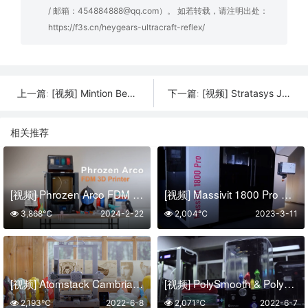
/ 邮箱：454884888@qq.com）。 如若转载，请注明出处：
https://f3s.cn/heygears-ultracraft-reflex/
[视频] Mintion Beagle Camera V2 升级版3D打印机相机 专为3D打印机设计
[视频] Stratasys J8系列3D打印机 – 挑战，达成更多可能性
上一篇:
下一篇:
相关推荐
[视频] Phrozen Arco FDM 3D打印机：打印更大、更快、更多颜色
[视频] Massivit 1800 Pro 以前所未有的速度进行大规模3D打印
3,868℃
2024-2-22
2,004℃
2023-3-11
[视频] Atomstack Cambrian: 世界上第一台家庭版橡胶3D打印机
[视频] PolySmooth & Polysher：无层纹的3D打印后处理抛光工具
2,193℃
2022-6-8
2,071℃
2022-6-7