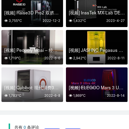
[视频] Raise3D Pro2 双挤出机3D打印机
[视频] InssTek MX-Lab DED材料研究机 – 新合金增材制造系统
3,755℃
2022-12-2
1,432℃
2023-4-27
[视频] Peopoly Moai – 经济实惠的高分辨率激光 SLA 3D打印机
[视频] JASHNC Pegasus 8K LCD 光固化3D打印机
1,719℃
2022-6-6
2,942℃
2022-8-11
[视频] Cubibot: 现代消费3D打印机的新标准
[视频] ELEGOO Mars 3 ULTRA 4K Mono LCD 3D打印机
1,783℃
2022-6-8
1,869℃
2022-8-14
共有
0
条评论