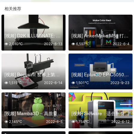
相关推荐
[视频] D2K ILLUMINATE: 经济实惠的 LCD 3D打印机
[视频] AnkerMake M5 | 打印速度快五倍的桌面3D打印机
2,010℃
2022-6-13
6,597℃
2022-6-4
[视频] Bocusini: 世界上第一个即插即用 3D食品打印系统
[视频] Eplus3D EP-C5050砂型蜡型3D打印机
1,515℃
2022-6-14
1,501℃
2023-9-23
[视频] Mamba3D – 高质量的开源3D打印机
[视频] Skriware：适合所有人的家庭 3D打印机
2,145℃
2022-6-5
1,754℃
2022-6-12