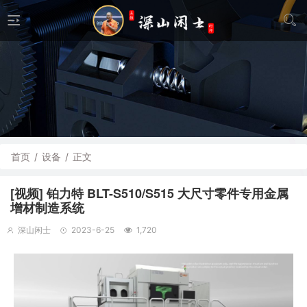
首页
/
设备
/
正文
[视频] 铂力特 BLT-S510/S515 大尺寸零件专用金属
增材制造系统
深山闲士
2023-6-25
1,720