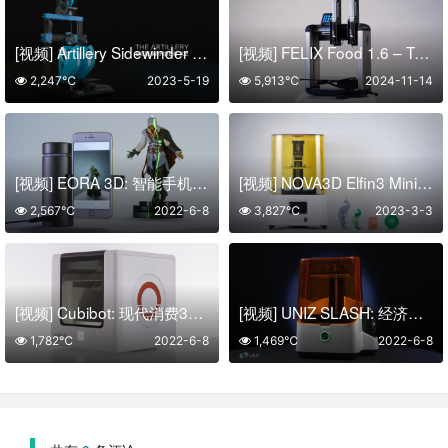
[视频] Artillery Sidewinder X2 含自主研发ABL自动调平的FDM 3D打印机
[视频] FELIX Food 1.6 – Twin Head 双头食品3D打印机
2,247℃
2023-5-19
5,913℃
2024-11-14
[视频] EORA 3D: 智能手机上的高精度3D扫描仪
[视频] NOVA3D Elfin3 Mini 光固化3D打印机 入门级最佳选择
2,567℃
2022-6-8
3,827℃
2023-3-3
[视频] Cubibot: 现代消费3D打印机的新标准
[视频] UNIZ SLASH: 经济实惠的专业3D打印机的下一个级别
1,782℃
2022-6-8
1,469℃
2022-6-8