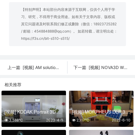
【特别声明】本站部分内容来源于互联网，仅供个人用于学
习、研究，不得用于商业用途。如有关于文章内容、版权或
其它问题请及时联系我们修正或删除（微信：18923725282
/ 邮箱：454884888@qq.com）。 如若转载，请注明出处：
https://f3s.cn/blt-s510-s515/
[视频] AM solutions S2 – SLS / MJF 零件全自动后处理设备
[视频] NOVA3D Whale3 Ultra 8K LCD光固化3D打印机 – 带自动恒温系统
上一篇:
下一篇:
相关推荐
[视频] KODAK Portrait 3D Printer – 柯达，不只是相机！
[视频] MORPHEUS DLP 3D打印机: 让事情变得更大、更容易、更快
3,588℃
2023-4-1
2,117℃
2022-6-10