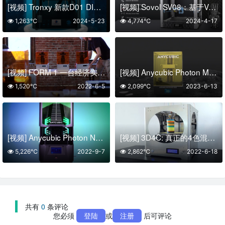
[视频] Tronxy 新款D01 DIY 3D打印机开箱组装调试
[视频] Sovol SV08：基于Voron V2.4的Klipper高速FDM 3D打印机 完全开源
1,263℃
2024-5-23
4,774℃
2024-4-17
[视频] FORM 1 一台经济实惠的光固化专业3D打印机
[视频] Anycubic Photon M3 Max 13.6寸7K LCD光固化3D打印机
1,520℃
2022-6-5
2,099℃
2023-6-13
[视频] Anycubic Photon Nex 定义未来
[视频] 3D4C: 真正的4色混合3D打印机(CMYK )
5,226℃
2022-9-7
2,862℃
2022-6-18
共有
0
条评论
您必须
登陆
或
注册
后可评论