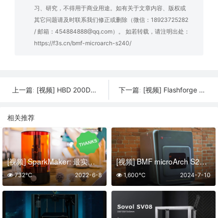
习、研究，不得用于商业用途。如有关于文章内容、版权或
其它问题请及时联系我们修正或删除（微信：18923725282
/ 邮箱：454884888@qq.com）。 如若转载，请注明出处：
https://f3s.cn/bmf-microarch-s240/
[视频] HBD 200D双激光金属增材制造系统
[视频] Flashforge Focus Ultra：齿科全流程解决方案 探索无限可能
上一篇:
下一篇:
相关推荐
[视频] SparkMaker: 最实惠的桌面级光固化3D打印机
[视频] BMF microArch S240：突破精密制造的瓶颈
732℃
2022-6-8
1,600℃
2024-7-10