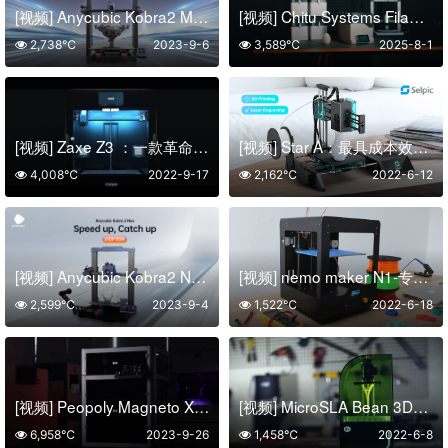
[视频] Anycubic Kobra2 Max：高速巨舰 88L打印体积 智能且易用
[视频] Chitu Systems FilaPartner E1线材干燥机：2个腔体4个线轴
2,738℃
2023-9-6
3,589℃
2025-8-1
[视频] Zaxe Z3 ：一款革命性的3D打印机
[视频] Star A：最具成本效益的多功能 3D打印机
4,008℃
2022-9-17
2,162℃
2022-6-12
[视频] Anycubic Kobra2 Neo：最佳入门级高速FDM 3D打印机
[视频] nemo maker N1-专业桌面3D打印机
2,599℃
2023-9-4
1,522℃
2022-6-18
[视频] Peopoly Magneto X: 首款配备磁力直线电机系统的桌面FFF 3D打印机高达800mm/s
[视频] MicroSLA Bean 3D打印机: 终极消费者LCD光固化 3D打印机
6,958℃
2023-9-26
1,458℃
2022-6-8