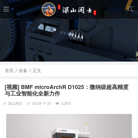
首页
/
设备
/
正文
[视频] BMF microArchR D1025：微纳级超高精度
与工业智能化全新力作
深山闲士
2024-7-21
3,910