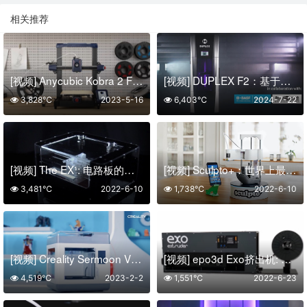
相关推荐
[视频] Anycubic Kobra 2 FDM 3D打印机 以实惠的价格带来5倍的打印速度
[视频] DUPLEX F2：基于MAP™专利技术开发的新一代FDM打印机
3,828℃
2023-5-16
6,403℃
2024-7-22
[视频] The EX¹: 电路板的快速3D打印机
[视频] Sculpto+：世界上最人性化的桌面 3D 打印机
3,481℃
2022-6-10
1,738℃
2022-6-10
[视频] Creality Sermoon V1&V1 Pro FDM 3D打印机 开箱即打
[视频] epo3d Exo挤出机: 一款用于3D打印机的便携式长丝挤出机
4,519℃
2023-2-2
1,551℃
2022-6-23