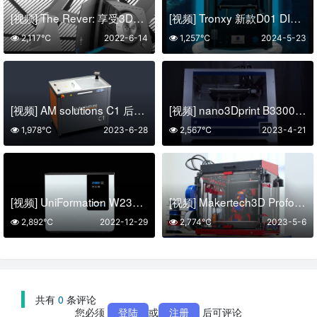
[视频] The Rever: 享受3D打印的有趣而灵活的方式
[视频] Tronxy 新款D01 DIY 3D打印机开箱组装调试
2,117℃
2022-6-14
1,257℃
2024-5-23
[视频] AM solutions C1 后处理系统 – 全自动去除光聚合物的支撑结构及树脂清洗
[视频] nano3Dprint B3300 双点胶3D打印机 – 打印穿戴设备、传感器、电池和其他电子产品
1,978℃
2023-6-28
2,567℃
2023-4-21
[视频] UniFormation W230 7L 超声波树脂清洗机
[视频] Makertech3D Proforge4：下一代高速4独立挤出头 FDM 3D打印机
2,892℃
2022-12-29
2,774℃
2023-5-6
共有
0
条评论
您必须
登陆
或
注册
后可评论