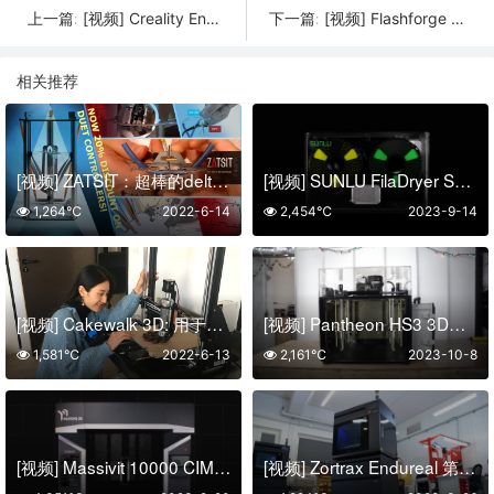
[视频] Creality Ender-4 拥有3D打印和激光雕刻的Core XY 3D打印机
[视频] Flashforge Focus 6k：新型高精度 CPIP 技术牙科3D打印机
上一篇:
下一篇:
相关推荐
[视频] ZATSIT：超棒的delta机器人和带铰链的 3D打印机
[视频] SUNLU FilaDryer S4 FDM长丝干燥机：2023年长丝干燥最佳解决方案
1,264℃
2022-6-14
2,454℃
2023-9-14
[视频] Cakewalk 3D: 用于您自己的 3D打印机的方便食品挤压机
[视频] Pantheon HS3 3D打印机：工业级性能和实惠的价格
1,581℃
2022-6-13
2,161℃
2023-10-8
[视频] Massivit 10000 CIM 3D打印机 – 复合材料的自动化工具
[视频] Zortrax Endureal 第三代工业级3D打印机 面向高科技制造