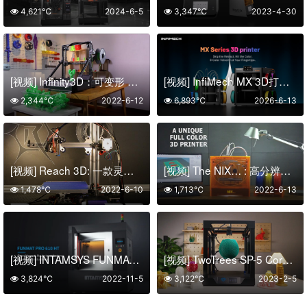
4,621℃
2024-6-5
3,347℃
2023-4-30
[视频] Infinity3D：可变形 带式3D打印机 快速切换45度和90度连续打印
[视频] InfiMech MX 3D打印机：8个工具头 效率提升8倍 浪费减少8倍
2,344℃
2022-6-12
6,893℃
2026-6-13
[视频] Reach 3D: 一款灵活的悬臂 3D打印机
[视频] The NIX… : 高分辨率全彩 3D打印机
1,478℃
2022-6-10
1,713℃
2022-6-13
[视频] INTAMSYS FUNMAT PRO 610HT 大尺寸高性能材料工业级3D打印机
[视频] TwoTrees SP-5 CoreXY 3D打印机
3,824℃
2022-11-5
3,122℃
2023-2-5