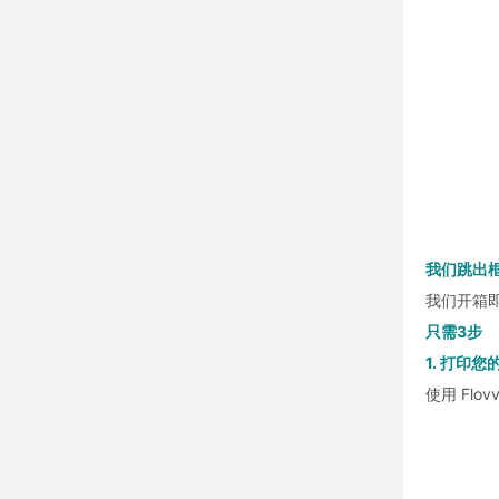
我们跳出
我们开箱
只需3步
1. 打印您
使用 Fl