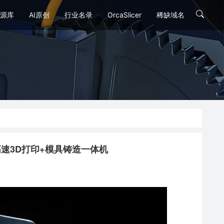
源库
AI原创
行业名录
OrcaSlicer
稀缺域名
v-e：高速3D打印+模具铸造一体机