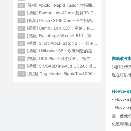
[视频] Apollo | Rapid Fusion 大幅面颗粒3D打印系统
21
[视频] Bambu Lab A1 mini悬臂3D打印机：让多色打印成为标配
22
[视频] Prusa CORE One – 全封闭高速CoreXY 3D打印机配备主动腔体温度控制
23
[视频] Bambu Lab X2D：卓越，化繁为简！
24
[视频] Flashforge WaxJet 510：重新定义精度 专为K金珠宝铸造而生
25
[视频] STōN-WoLF Batch 2：一款革命性的“飞行龙门架”3D打印机
26
[视频] UltiMaker S8：欧洲制造的最快的桌面双材料专业3D打印机
27
[视频] QIDI Plus4 3D打印机：拓展您的想象力
彻底改变
28
[视频] SIMBA3D inew3d QC2A：基于AI建模的桌面全彩色3D打印机
29
我们将传
[视频] Cognibotics SigmaTau3000 轻型机器人：智能制造的未来
30
现在可以使
Flovve
- Flo
- Flo
验，使他们
化流程和