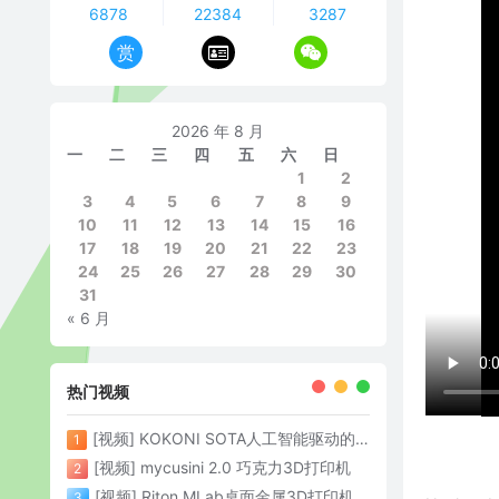
6878
22384
3287
赏
2026 年 8 月
一
二
三
四
五
六
日
1
2
3
4
5
6
7
8
9
10
11
12
13
14
15
16
17
18
19
20
21
22
23
24
25
26
27
28
29
30
31
« 6 月
热门视频
[视频] KOKONI SOTA人工智能驱动的3D打印革命 倒立打印600mm/s
1
[视频] mycusini 2.0 巧克力3D打印机
2
[视频] Riton MLab桌面金属3D打印机：体积小性能强大
3