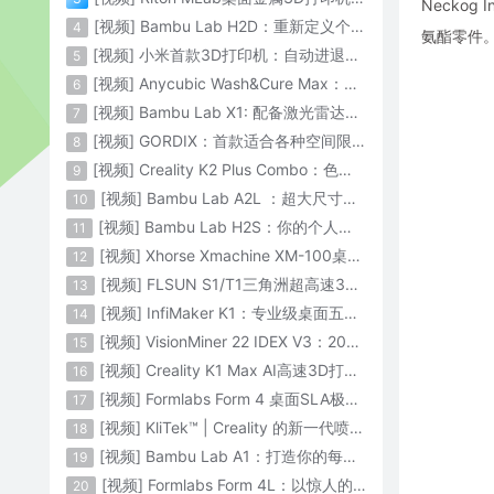
Necko
[视频] Bambu Lab H2D：重新定义个人智造
4
氨酯零件
[视频] 小米首款3D打印机：自动进退料、AI云切片、人脸拍照建模 3D玩家兴趣首选
5
[视频] Anycubic Wash&Cure Max：清洗+后固化二合一设备
6
[视频] Bambu Lab X1: 配备激光雷达和人工智能的CoreXY彩色3D打印机
7
[视频] GORDIX：首款适合各种空间限制的3合1便携式数控机床
8
[视频] Creality K2 Plus Combo：色彩与尺寸的史诗级飞跃
9
[视频] Bambu Lab A2L ：超大尺寸家用打印机 告别拆件 轻松一体成型
10
[视频] Bambu Lab H2S：你的个人智造中心
11
[视频] Xhorse Xmachine XM-100桌面级五轴CNC机床：卓越的精度和效率
12
[视频] FLSUN S1/T1三角洲超高速3D打印机 打印速度1200mm/s
13
[视频] InfiMaker K1：专业级桌面五轴数控机床
14
[视频] VisionMiner 22 IDEX V3：2024年最佳工程材料3D打印机
15
[视频] Creality K1 Max AI高速3D打印机：600mm/s打印速度 史诗般的飞跃
16
[视频] Formlabs Form 4 桌面SLA极速3D打印机 工业级打印质量
17
[视频] KliTek™ | Creality 的新一代喷嘴更换系统
18
[视频] Bambu Lab A1：打造你的每一份热爱
19
[视频] Formlabs Form 4L：以惊人的速度获得工业级部件
20