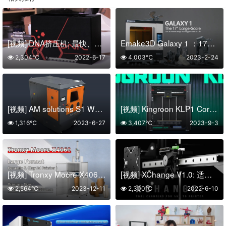
[视频] DNA挤压机: 最快、最精确的家用细丝挤压机
Emake3D Galaxy 1 ：17英寸大型SLA 3D打印机
2,304℃
2022-6-17
4,003℃
2023-2-24
[视频] AM solutions S1 WET 用于清洁和表面处理的多功能湿式喷砂解决方案
[视频] Kingroon KLP1 CoreXY 3D打印机：Klipper固件500mm/s高速打印
1,316℃
2023-6-27
3,407℃
2023-9-3
[视频] Tronxy Moore X4060大幅面陶瓷和粘土3D打印机
[视频] XChange V1.0: 适用于任何3D打印机的快速更换工具头
2,564℃
2023-12-11
2,300℃
2022-6-10