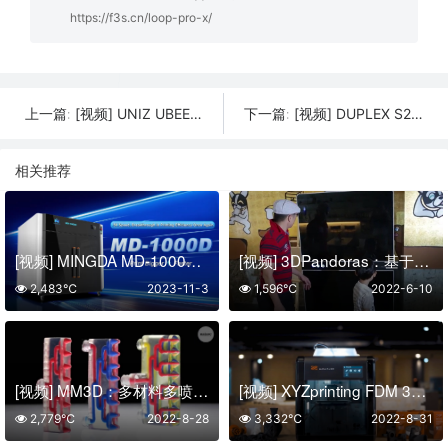
https://f3s.cn/loop-pro-x/
[视频] UNIZ UBEE：最强大的牙科3D打印机
[视频] DUPLEX S2：重新定义树脂3D打印机
上一篇:
下一篇:
相关推荐
[视频] MINGDA MD-1000D大幅面高速双挤出机3D打印机
[视频] 3DPandoras：基于粉末技术的 3D全彩打印
2,483℃
2023-11-3
1,596℃
2022-6-10
[视频] MM3D：多材料多喷嘴3D打印体素化软物质的设计和制造
[视频] XYZprinting FDM 3D打印机 da Vinci Pro EVO_JP 版
2,779℃
2022-8-28
3,332℃
2022-8-31