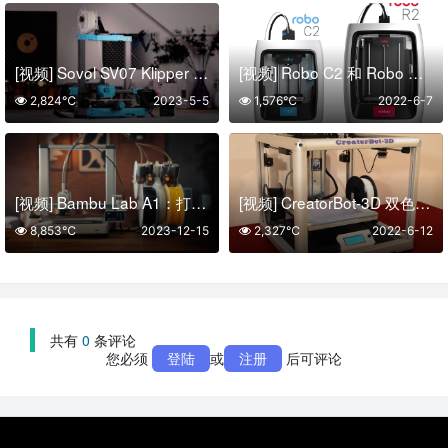
[视频] Sovol SV07 Klipper 直驱FDM 3D打印机 打印速度 250mm/s
[视频] Robo C2 和 Robo R2 智能 3D 打印机
2,824℃
2023-5-5
1,576℃
2022-6-7
[视频] Bambu Lab A1：打造你的每一份热爱
[视频] CreatorBot-3D 双色打印机 具有 12″ 和 18″ 打印高度
8,853℃
2023-12-15
2,327℃
2022-6-12
共有
0
条评论
您必须
登陆
或
注册
后可评论