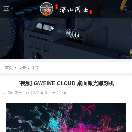
首页
/
设备
/
正文
[视频] GWEIKE CLOUD 桌面激光雕刻机
深山闲士
2022-9-3
2,248