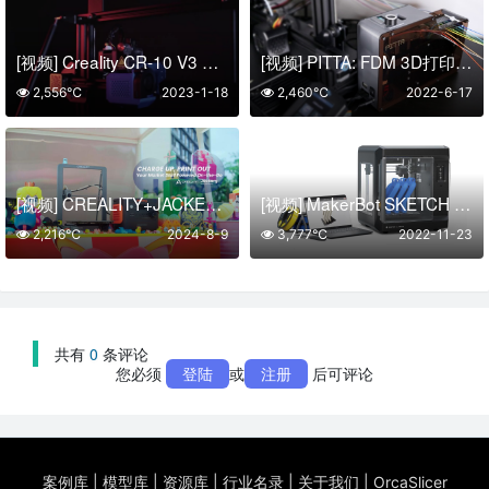
[视频] Creality CR-10 V3 颠覆性升级 智享品质生活
[视频] PITTA: FDM 3D打印机的8色3D打印模块
2,556℃
2023-1-18
2,460℃
2022-6-17
[视频] CREALITY+JACKERY：创造力与力量 随时待命
[视频] MakerBot SKETCH Large – 更大更大胆
2,216℃
2024-8-9
3,777℃
2022-11-23
共有
0
条评论
您必须
登陆
或
注册
后可评论
案例库
|
模型库
|
资源库
|
行业名录
|
关于我们
|
OrcaSlicer