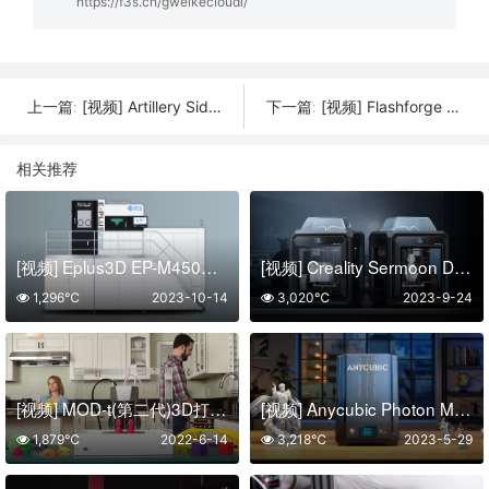
https://f3s.cn/gweikecloudl/
[视频] Artillery Sidewinder X1高精度家用准工业级三维3D打印机
[视频] Flashforge Creator 4: 一款多功能、灵活、高性能的商用 3D打印机
上一篇:
下一篇:
相关推荐
[视频] Eplus3D EP-M450H高质量大尺寸金属3D打印机
[视频] Creality Sermoon D3 Pro 3D打印机 双喷头 多功能且高效
1,296℃
2023-10-14
3,020℃
2023-9-24
[视频] MOD-t(第二代)3D打印机: 更好 更快 更聪明
[视频] Anycubic Photon Mono X 6Ks 9.1寸6K LCD光固化3D打印机
1,879℃
2022-6-14
3,218℃
2023-5-29