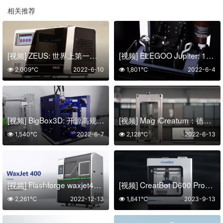
相关推荐
[视频] ZEUS: 世界上第一台3D扫描、打印、复印和传真一体机
[视频] ELEGOO Jupiter: 12.8英寸6K高精度MSLA 光固化3D打印机
2,009℃
2022-6-10
1,801℃
2022-6-4
[视频] BigBox3D: 开源高规格桌面3D打印机
[视频] Mag iCreatum：德国制造的多合一 3D打印机
1,540℃
2022-6-7
2,128℃
2022-6-13
[视频] Flashforge waxjet400 大尺寸多喷嘴喷蜡3D打印机
[视频] CreatBot D600 Pro2：全新一代全球爆款企业级大尺寸FDM 3D打印机
2,261℃
2022-12-13
1,841℃
2023-9-13