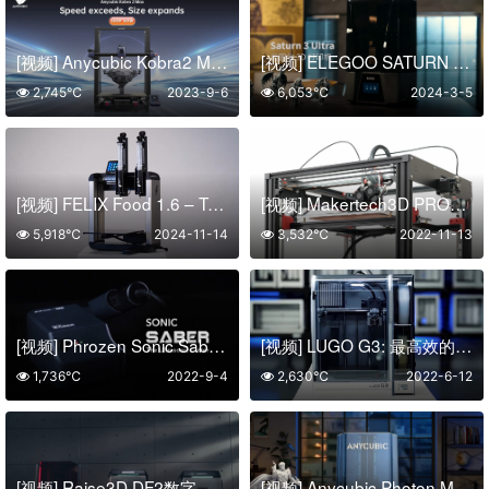
[视频] Anycubic Kobra2 Max：高速巨舰 88L打印体积 智能且易用
[视频] ELEGOO SATURN 3 ULTRA：10寸12K金属机身高速光固化3D打印机
2,745℃
2023-9-6
6,053℃
2024-3-5
[视频] FELIX Food 1.6 – Twin Head 双头食品3D打印机
[视频] Makertech3D PROFORGE 3.5 3D打印机套件
5,918℃
2024-11-14
3,532℃
2022-11-13
[视频] Phrozen Sonic Sabre：超声波切割机 完善您的打印品
[视频] LUGO G3: 最高效的双挤出机3D打印机
1,736℃
2022-9-4
2,630℃
2022-6-12
[视频] Raise3D DF2数字光打印解决方案：不止于原型 全流程可追溯的新体验
[视频] Anycubic Photon Mono X 6Ks 9.1寸6K LCD光固化3D打印机