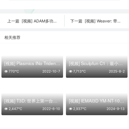
[视频] ADAM多功能一体3D打印机: 打印、扫描、激光、研磨
[视频] Weaver: 带F-theta镜头的专业SLA激光3D打印机
上一篇:
下一篇:
相关推荐
[视频] Plasmics INo Trident – 世界上第一个感应喷嘴
[视频] Sculpfun C1：最小巧的迷你激光雕刻机 150x130mm 精准雕刻
770℃
2022-10-7
7,713℃
2025-8-2
[视频] T3D: 世界上第一台移动多功能 3D打印机
[视频] IEMAI3D YM-NT-1000大尺寸工业级3D打印机 升级版
2,447℃
2022-6-10
2,937℃
2024-9-13