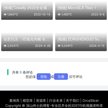
[视频] Creality 2022全金属高温热端套件：蜘蛛 高达 300℃
[视频] MicroSLA Titan 1：最快、最高打印、高分辨率光固化3D打印机
1,840℃
2022-10-14
1,462℃
2022-6-8
创意玩法：3D激光内雕 在玻璃体内构成绚丽多姿的立体图像
[视频] ZONGHENG3D Super Maker DM-200：自上而下的DLP 3D打印机
2,004℃
2024-4-28
3,049℃
2024-4-15
共有
0
条评论
您必须
登陆
或
注册
后可评论
案例库
|
模型库
|
资源库
|
行业名录
|
关于我们
|
OrcaSlicer
Copyright ©
深山闲士的博客-专业且齐全的3D打印机视频资料库